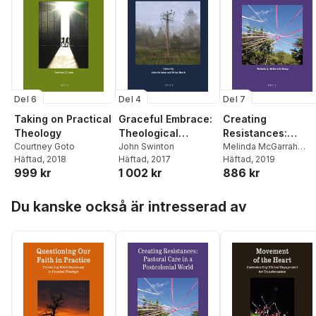
Del 6
Del 4
Del 7
Taking on Practical
Graceful Embrace:
Creating
Theology
Theological
Resistances:
Courtney Goto
Reflections on
John Swinton
Pastoral Care in a
Melinda McGarrah
Häftad
, 2018
Häftad
, 2017
Sharp
Häftad
, 2019
Adopting Children
Postcolonial Worl
999 kr
1 002 kr
886 kr
Hoppa över listan
Du kanske också är intresserad av