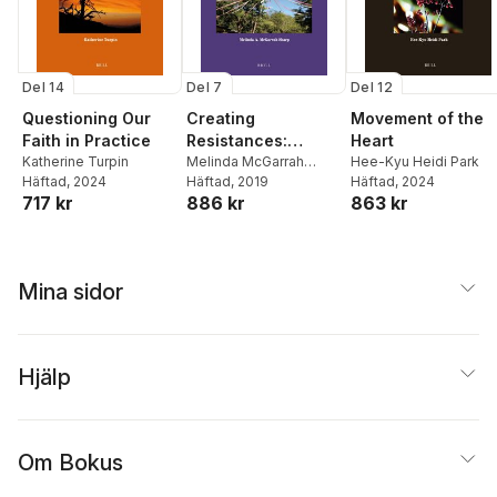
Del 14
Del 7
Del 12
Questioning Our
Creating
Movement of the
Faith in Practice
Resistances:
Heart
Katherine Turpin
Pastoral Care in a
Melinda McGarrah
Hee-Kyu Heidi Park
Häftad
, 2024
Sharp
Häftad
, 2019
Häftad
, 2024
Postcolonial World
717 kr
886 kr
863 kr
Mina sidor
Hjälp
Om Bokus