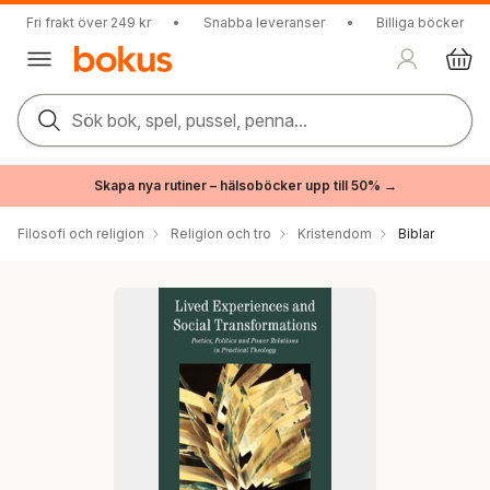
Fri frakt över 249 kr
•
Snabba leveranser
•
Billiga böcker
Sök bok, spel, pussel, penna...
Skapa nya rutiner – hälsoböcker upp till 50% →
Filosofi och religion
Religion och tro
Kristendom
Biblar