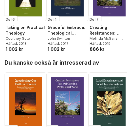
Del 6
Del 4
Del 7
Taking on Practical
Graceful Embrace:
Creating
Theology
Theological
Resistances:
Courtney Goto
Reflections on
John Swinton
Pastoral Care in a
Melinda McGarrah
Häftad
, 2018
Häftad
, 2017
Sharp
Häftad
, 2019
Adopting Children
Postcolonial Worl
1 002 kr
1 002 kr
886 kr
Hoppa över listan
Du kanske också är intresserad av