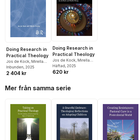
Doing Research in
Doing Research in
Practical Theology
Practical Theology
Jos de Kock
,
Mirella
Jos de Kock
,
Mirella
Klomp
Häftad
, 2025
Klomp
Inbunden
, 2025
620 kr
2 404 kr
Hoppa över listan
Mer från samma serie