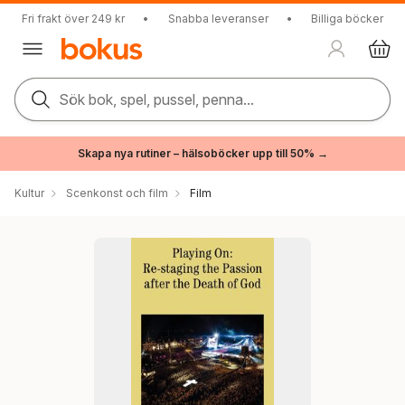
Fri frakt över 249 kr
•
Snabba leveranser
•
Billiga böcker
Sök bok, spel, pussel, penna...
Skapa nya rutiner – hälsoböcker upp till 50% →
Kultur
Scenkonst och film
Film