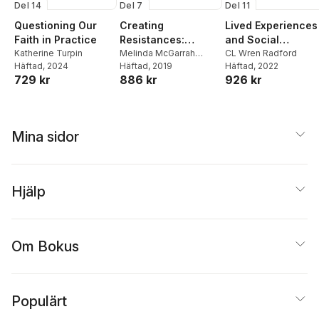
Del 14
Del 7
Del 11
Questioning Our
Creating
Lived Experiences
Faith in Practice
Resistances:
and Social
Katherine Turpin
Pastoral Care in a
Melinda McGarrah
Transformations
CL Wren Radford
Häftad
, 2024
Sharp
Häftad
, 2019
Häftad
, 2022
Postcolonial World
729 kr
886 kr
926 kr
Mina sidor
Hjälp
Om Bokus
Populärt