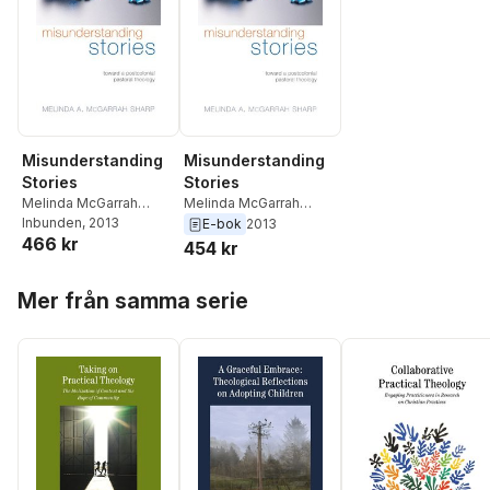
Misunderstanding
Misunderstanding
Stories
Stories
Melinda McGarrah
Melinda McGarrah
Sharp
Inbunden
, 2013
Sharp
E-bok
2013
466 kr
454 kr
Hoppa över listan
Mer från samma serie