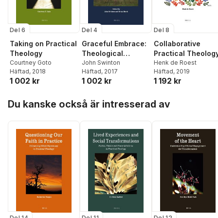
Del 6
Del 4
Del 8
Taking on Practical
Graceful Embrace:
Collaborative
Theology
Theological
Practical Theolog
Courtney Goto
Reflections on
John Swinton
Henk de Roest
Häftad
, 2018
Häftad
, 2017
Häftad
, 2019
Adopting Children
1 002 kr
1 002 kr
1 192 kr
Hoppa över listan
Du kanske också är intresserad av
Del 14
Del 11
Del 12