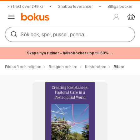
Fri frakt över 249 kr
•
Snabba leveranser
•
Billiga böcker
Sök bok, spel, pussel, penna...
Skapa nya rutiner – hälsoböcker upp till 50% →
Filosofi och religion
Religion och tro
Kristendom
Biblar