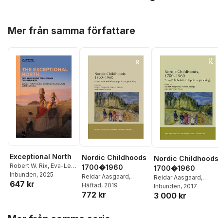
Hoppa över listan
Mer från samma författare
Exceptional North
Nordic Childhoods
Nordic Childhood
Robert W. Rix
,
Eva-Lena
1700�1960
1700�1960
Bergström
Inbunden
, 2025
,
Cian Duffy
,
Reidar Aasgaard
,
Reidar Aasgaard
,
647 kr
Merethe Roos
Marcia Bunge
Häftad
, 2019
,
Merethe
Marcia Bunge
Inbunden
, 2017
,
Mereth
772 kr
Roos
3 000 kr
Roos
Hoppa över listan