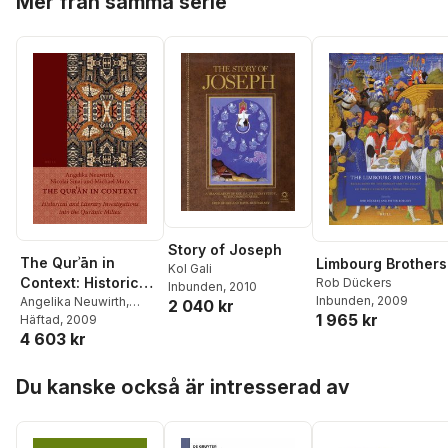
Mer från samma serie
Story of Joseph
The Qurʾān in
Limbourg Brothers
Kol Gali
Context: Historical
Rob Dückers
Inbunden
, 2010
Inbunden
, 2009
and Literary
Angelika Neuwirth
,
2 040 kr
1 965 kr
Nicolai Sinai
Häftad
, 2009
Investigations Into
4 603 kr
the Qurʾānic Milieu
Hoppa över listan
Du kanske också är intresserad av