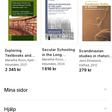
Secular Schooling
Exploring
Scandinavian
in the Long
Textbooks and
studies in rhetoric 
Twentieth Century?
Merethe Roos
,
Cultural Change in
Merethe Roos
,
Kjell
Rhetorica
Jens Elmelund
Johannes Westberg
Inbunden
, 2024
,
Lars Berge
Inbunden
, 2021
,
Henrik
Kjeldsen
Häftad
, 2012
,
Jan Grue
,
Nordic Education
Scandinavica
1 616 kr
Henrik Edgren
2 345 kr
Edgren
,
Pirjo
279 kr
Christian Kock
,
Jørgen
1536–2020
1997-2010
Hiidenmaa
,
Christina
Fafner
,
José Luis
Matthiesen
Ramírez
,
Kjell Lars
Berge
,
Lennart
Hellspong
,
Mats
Mina sidor
Rosengren
,
Anders
Sigrell
,
Charlotte
Jørgensen
,
Anders
Johansen
,
Anders
Hjälp
Eriksson
,
Øivind