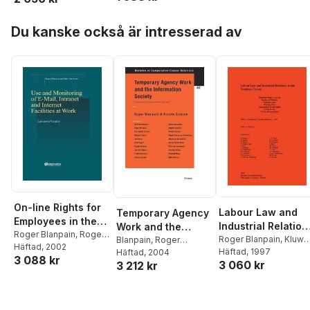
Market Economy)
Hoppa över listan
Du kanske också är intresserad av
On-line Rights for
Labour Law and
Temporary Agency
Employees in the
Industrial Relation
Work and the
Information Society
Roger Blanpain
,
Roger
in the European
Roger Blanpain
,
Kluwe
Information Society
Blanpain
,
Roger
Blanpain
Häftad
, 2002
Academic
Häftad
, 1997
Blanpain
Häftad
, 2004
,
R. Graham
Union
3 088 kr
3 060 kr
3 212 kr