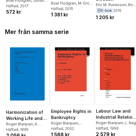
Boel Flodgren
,
Johan
Boel Flodgren
,
M. Eric
Eric M. Runesson
,
Boe
Adestam
Häftad
, 2017
,
Niklas
Runesson
Häftad
, 2015
Flodgren
E-bok
2015
572 kr
Arvidsson
,
Michael
1 381 kr
1 205 kr
Bogdan
,
Jörgen Hettne
,
Eva Lindell-Frantz
,
Hoppa över listan
Patrik Lindskoug
,
Lotta
Mer från samma serie
Maunsbach
,
Ulf
Maunsbach
,
Birgitta
Nyström
,
Katarina
Olsson
,
Per
Samuelsson
,
Ola
Svensson
,
Ulrika
Wennersten
,
Annamaria
Westregård
Labour Law and
Employee Rights in
Harmonization of
Industrial Relation
Bankruptcy
Working Life and
in Central and
Roger Blanpain
,
L. Na
Roger Blanpain
,
Family Life
Roger Blanpain
,
K.
Häftad
, 1996
A.T.J.M. Jacobs
Häftad
, 2002
Easten Europe
Sugeno
Häftad
, 1995
,
Y. Suwa
2 579 kr
1 588 kr
2 056 kr
(From Planned to 