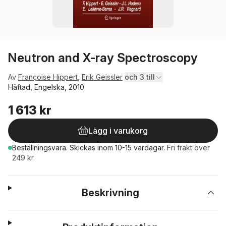
Neutron and X-ray Spectroscopy
Av
Françoise Hippert
,
Erik Geissler
och 3 till
Häftad, Engelska, 2010
1 613 kr
Lägg i varukorg
Beställningsvara.
Skickas
inom 10-15 vardagar
.
Fri frakt över
249 kr.
Beskrivning