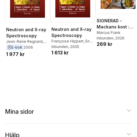
SIGNERAD -
Mackans kost :
Neutron and X-ray
Neutron and X-ray
Middagar och
Marcus Frank
Spectroscopy
Spectroscopy
Inbunden
, 2026
matlådor
Françoise Hippert
,
Erik
Jean-Rene Regnard
,
269 kr
Geissler
Inbunden
,
Jean Louis
, 2005
Eddy Lelievre-Berna
,
E-bok
2006
1 613 kr
Hodeau
,
Eddy Lelièvre-
Jean Louis Hodeau
,
1 977 kr
Berna
,
Jean-René
Erik Geissler
,
Francoise
Regnard
Hippert
Mina sidor
Hjälp