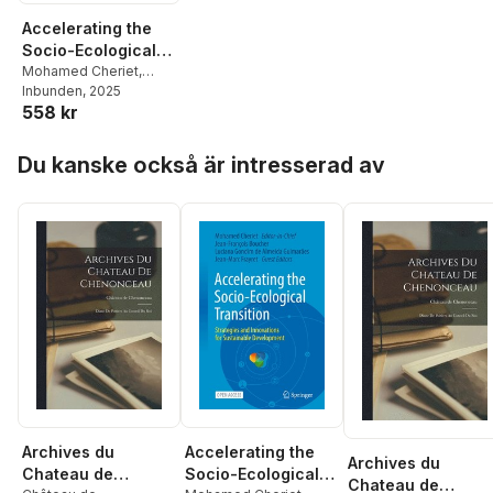
Accelerating the
Socio-Ecological
Transition
Mohamed Cheriet
,
Jean-François Boucher
Inbunden
, 2025
,
558 kr
Luciana Gondim de
Almeida Guimarães
,
Hoppa över listan
Jean-Marc Frayret
Du kanske också är intresserad av
Archives du
Accelerating the
Archives du
Chateau de
Socio-Ecological
Chateau de