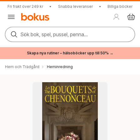
Fri frakt över 249 kr
•
Snabba leveranser
•
Billiga böcker
Sök bok, spel, pussel, penna...
Skapa nya rutiner – hälsoböcker upp till 50% →
Hem och Trädgård
Heminredning