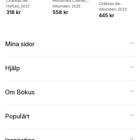
Chenonceau
Château de
Transition
Mohamed Cheriet
,
Chenonceau
Château de
Chenonceau
Häftad
, 2022
Jean-François Boucher
Inbunden
, 2025
,
Chenonceau
Inbunden
, 2022
318 kr
558 kr
Luciana Gondim de
445 kr
Almeida Guimarães
,
Jean-Marc Frayret
Mina sidor
Hjälp
Om Bokus
Populärt