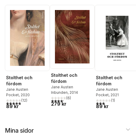
Stolthet och
Stolthet och
Stolthet och
fördom
fördom
fördom
Jane Austen
Jane Austen
Jane Austen
Inbunden
, 2014
Pocket
, 2020
Pocket
, 2021
(
6
)
4,2
utav 5 stjärnor. Totalt antal röster:
(
12
)
(
1
)
4,8
utav 5 stjärnor. Totalt antal röster:
3,0
utav 5 stjärnor. Tota
279 kr
89 kr
89 kr
Mina sidor