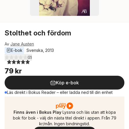
Stolthet och fördom
Av
Jane Austen
E-bok
Svenska
, 
2013
(
2
)
5,0
utav 5 stjärnor. Totalt antal röster:
79 kr
Köp e-bok
Läs direkt i Bokus Reader – eller ladda ned till din enhet
Finns även i Bokus Play
Lyssna och läs utan att köpa
bok för bok - välj din nästa titel direkt i appen. Från 79
kr/mån. Ingen bindningstid.