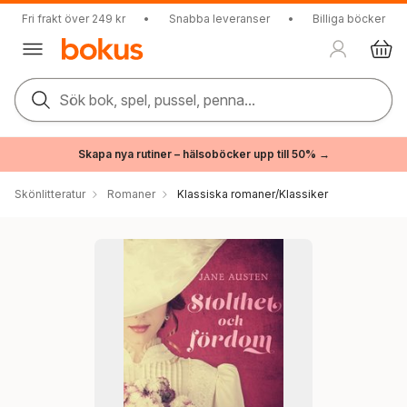
Fri frakt över 249 kr
•
Snabba leveranser
•
Billiga böcker
Sök bok, spel, pussel, penna...
Skapa nya rutiner – hälsoböcker upp till 50% →
Skönlitteratur
Romaner
Klassiska romaner/Klassiker