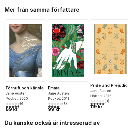
Hoppa över listan
Mer från samma författare
Pride and Prejudi
Förnuft och känsla
Emma
Jane Austen
Jane Austen
Jane Austen
Häftad
, 2012
Pocket
, 2020
Pocket
, 2011
(
3
)
5,0
utav 5 stjärnor. Tota
(
6
)
(
8
)
4,7
utav 5 stjärnor. Totalt antal röster:
4,1
utav 5 stjärnor. Totalt antal röster:
119 kr
89 kr
99 kr
Hoppa över listan
Du kanske också är intresserad av