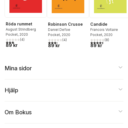
Röda rummet
Candide
Robinson Crusoe
August Strindberg
Francois Voltaire
Daniel Defoe
Pocket
, 2020
Pocket
, 2020
Pocket
, 2020
(
4
)
(
8
)
(
4
)
3,0
utav 5 stjärnor. Totalt antal röster:
4,5
utav 5 stjärnor. Tota
3,3
utav 5 stjärnor. Totalt antal röster:
89 kr
89 kr
89 kr
Mina sidor
Hjälp
Om Bokus