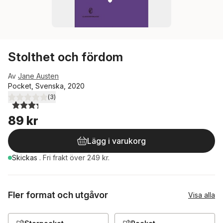
Stolthet och fördom
Av
Jane Austen
Pocket, Svenska, 2020
(
3
)
3,3
utav 5 stjärnor. Totalt antal röster:
89 kr
Lägg i varukorg
Skickas
.
Fri frakt över 249 kr.
Fler format och utgåvor
Visa alla