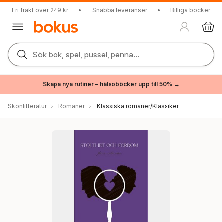
Fri frakt över 249 kr
•
Snabba leveranser
•
Billiga böcker
Sök bok, spel, pussel, penna...
Skapa nya rutiner – hälsoböcker upp till 50% →
Skönlitteratur
Romaner
Klassiska romaner/Klassiker