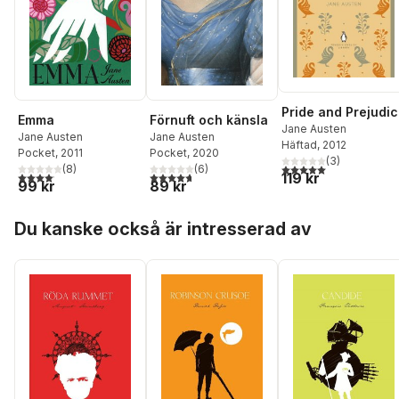
Pride and Prejudi
Emma
Förnuft och känsla
Jane Austen
Jane Austen
Jane Austen
Häftad
, 2012
Pocket
, 2011
Pocket
, 2020
(
3
)
5,0
utav 5 stjärnor. Tota
(
8
)
(
6
)
4,1
utav 5 stjärnor. Totalt antal röster:
4,7
utav 5 stjärnor. Totalt antal röster:
119 kr
99 kr
89 kr
Hoppa över listan
Du kanske också är intresserad av