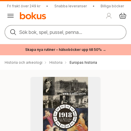
Fri frakt över 249 kr
•
Snabba leveranser
•
Billiga böcker
Sök bok, spel, pussel, penna...
Skapa nya rutiner – hälsoböcker upp till 50% →
Historia och arkeologi
Historia
Europas historia