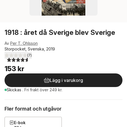
1918 : året då Sverige blev Sverige
Av
Per T. Ohlsson
Storpocket, Svenska, 2019
(
7
)
4,6
utav 5 stjärnor. Totalt antal röster:
153 kr
Lägg i varukorg
Skickas
.
Fri frakt över 249 kr.
Fler format och utgåvor
E-bok