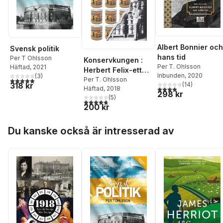
Albert Bonnier och
Svensk politik
hans tid
Per T Ohlsson
Konservkungen :
Per T. Ohlsson
Häftad
, 2021
Herbert Felix-ett
Inbunden
, 2020
(
3
)
flyktingöde i 1900-
Per T. Ohlsson
5,0
utav 5 stjärnor. Totalt antal röster:
(
14
)
318 kr
3,9
utav 5 stjärnor. Tota
Häftad
, 2018
talets Europa
298 kr
(
5
)
4,8
utav 5 stjärnor. Totalt antal röster:
200 kr
Hoppa över listan
Du kanske också är intresserad av