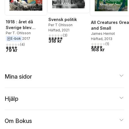
Svensk politik
1918 : året då
All Creatures Grea
Per T Ohlsson
Sverige blev
and Small
Häftad
, 2021
Sverige
Per T. Ohlsson
James Herriot
(
3
)
5,0
utav 5 stjärnor. Totalt antal röster:
E-bok
2017
Häftad
, 2013
318 kr
(
1
)
(
4
)
4,0
utav 5 stjärnor. Tota
4,0
utav 5 stjärnor. Totalt antal röster:
168 kr
79 kr
Mina sidor
Hjälp
Om Bokus