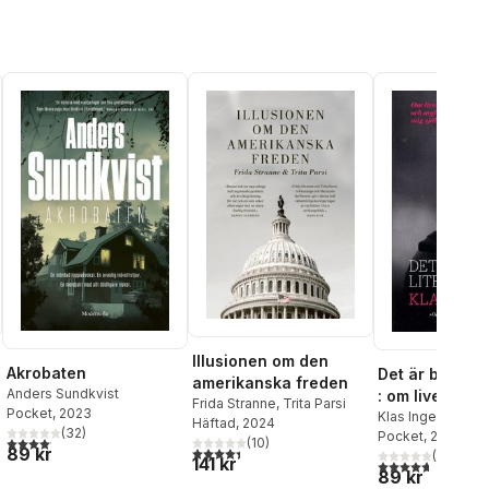
Illusionen om den
Akrobaten
Det är bara li
amerikanska freden
Anders Sundkvist
: om livet, dö
Frida Stranne
,
Trita Parsi
Pocket
, 2023
myten om mig 
Klas Ingesson
,
He
Häftad
, 2024
al röster:
(
32
)
Ekblom Ystén
Pocket
, 2016
4,1
utav 5 stjärnor. Totalt antal röster:
(
10
)
89 kr
4,4
utav 5 stjärnor. Totalt antal röster:
(
26
)
141 kr
4,7
utav 5 stjärnor
89 kr