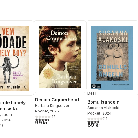
Del 1
Demon Copperhead
Bomullsängeln
dade Lonely
Barbara Kingsolver
Susanna Alakoski
en sista
Pocket
, 2025
Pocket
, 2024
ens gåta
yström
(
12
)
4,6
utav 5 stjärnor. Totalt antal röster:
(
11
)
, 2024
3,9
utav 5 stjärnor. Totalt ant
99 kr
89 kr
4
)
stjärnor. Totalt antal röster: