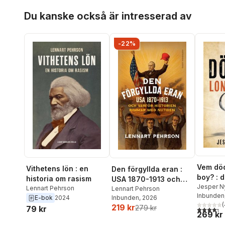
Hoppa över listan
Du kanske också är intresserad av
-22%
Vem dö
Vithetens lön : en
Den förgyllda eran :
boy? : d
historia om rasism
USA 1870-1913 och
mammut
Jesper N
Lennart Pehrson
varför historien
Lennart Pehrson
Inbunden
E-bok
2024
Inbunden
, 2026
rimmar med nutiden
(
219 kr
279 kr
79 kr
4,3
utav 5 
269 kr