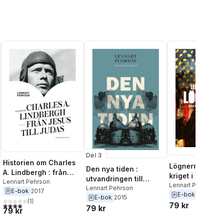
Del 3
Historien om Charles
Lögnerna : US
Den nya tiden :
A. Lindbergh : från
kriget i Vietn
utvandringen till
Jesus till Judas
Lennart Pehrson
Lennart Pehrson
Amerika III
Lennart Pehrson
E-bok
2017
E-bok
2020
E-bok
2015
(
1
)
79 kr
4,0
utav 5 stjärnor. Totalt antal röster:
79 kr
79 kr