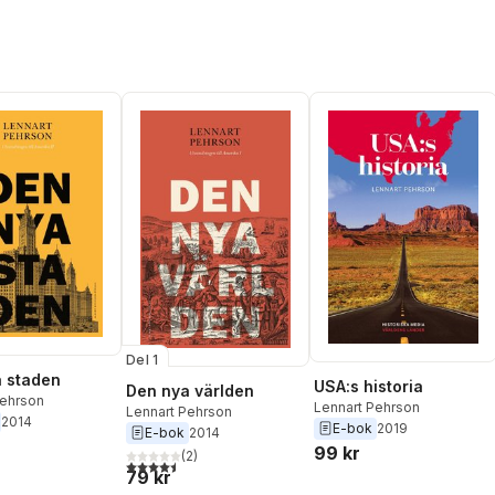
Del 1
 staden
USA:s historia
Den nya världen
Pehrson
Lennart Pehrson
Lennart Pehrson
2014
E-bok
2019
E-bok
2014
99 kr
(
2
)
4,5
utav 5 stjärnor. Totalt antal röster:
79 kr