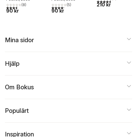
4,6
utav 5 stjärnor. Tota
210 kr
(
8
)
(
5
)
3,6
utav 5 stjärnor. Totalt antal röster:
4,2
utav 5 stjärnor. Totalt antal röster:
90 kr
90 kr
Mina sidor
Hjälp
Om Bokus
Populärt
Inspiration