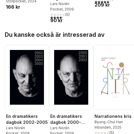
5,0
utav 5 stjärnor. Tota
Storpocket
, 2024
2002
Lars Norén
209 kr
166 kr
Pocket
, 2009
(
5
)
4,2
utav 5 stjärnor. Totalt antal röster:
90 kr
Hoppa över listan
Du kanske också är intresserad av
En dramatikers
En dramatikers
Narrationens kris
dagbok 2002-2005
dagbok 2000-
Byung-Chul Han
Inbunden
, 2025
Lars Norén
2002
Lars Norén
(
5
)
Pocket
, 2009
Pocket
, 2009