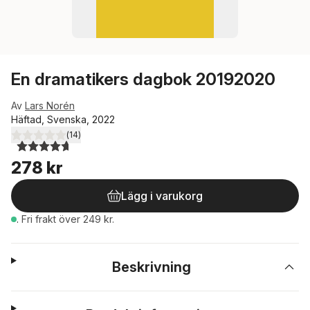
En dramatikers dagbok 20192020
Av
Lars Norén
Häftad, Svenska, 2022
(
14
)
4,7
utav 5 stjärnor. Totalt antal röster:
278 kr
Lägg i varukorg
.
Fri frakt över 249 kr.
Beskrivning