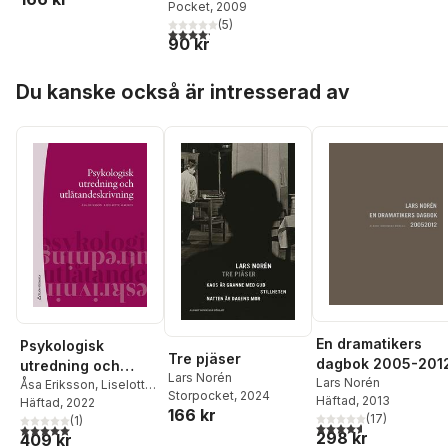
Pocket
, 2009
(
5
)
4,2
utav 5 stjärnor. Totalt antal röster:
90 kr
Hoppa över listan
Du kanske också är intresserad av
En dramatikers
Psykologisk
Tre pjäser
dagbok 2005-201
utredning och
Lars Norén
Lars Norén
utlåtandeskrivning
Åsa Eriksson
,
Liselotte
Storpocket
, 2024
Häftad
, 2013
Maurex
Häftad
, 2022
166 kr
(
17
)
(
1
)
4,6
utav 5 stjärnor. Tota
5,0
utav 5 stjärnor. Totalt antal röster:
298 kr
409 kr