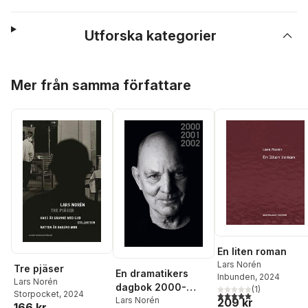
Utforska kategorier
Hoppa över listan
Mer från samma författare
En liten roman
Lars Norén
Tre pjäser
En dramatikers
Inbunden
, 2024
Lars Norén
dagbok 2000-
(
1
)
5,0
utav 5 stjärnor. Tota
Storpocket
, 2024
2002
Lars Norén
209 kr
166 kr