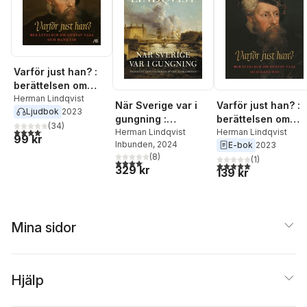
Varför just han? :
berättelsen om
Gustav Vasa och
Herman Lindqvist
När Sverige var i
Varför just han? :
Ljudbok
2023
hans tid
gungning :
berättelsen om
(
34
)
4,1
utav 5 stjärnor. Totalt antal röster:
frihetstiden i
Herman Lindqvist
Gustav Vasa och
Herman Lindqvist
99 kr
Inbunden
, 2024
E-bok
2023
skuggan av det
hans tid
(
8
)
ryska hotet
(
1
)
4,1
utav 5 stjärnor. Totalt antal röster:
5,0
utav 5 stjärnor. Tota
329 kr
139 kr
Mina sidor
Hjälp