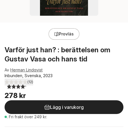
Provläs
Varför just han? : berättelsen om
Gustav Vasa och hans tid
Av
Herman Lindqvist
Inbunden, Svenska, 2023
(
12
)
4,2
utav 5 stjärnor. Totalt antal röster:
278 kr
Lägg i varukorg
.
Fri frakt över 249 kr.