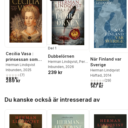
Del 1
Cecilia Vasa :
Dubbelörnen
När Finland var
prinsessan som
Herman Lindqvist
,
Per
Sverige
aldrig gav upp
Herman Lindqvist
E. Åsberg
Inbunden
, 2026
Inbunden
, 2025
Herman Lindqvist
239 kr
(
7
)
Häftad
, 2014
4,3
utav 5 stjärnor. Totalt antal röster:
289 kr
(
29
)
4,4
utav 5 stjärnor. Tota
147 kr
Hoppa över listan
Du kanske också är intresserad av