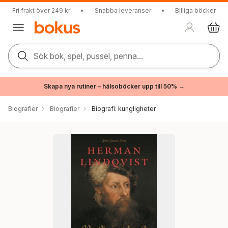
Fri frakt över 249 kr
•
Snabba leveranser
•
Billiga böcker
Sök bok, spel, pussel, penna...
Skapa nya rutiner – hälsoböcker upp till 50% →
Biografier
Biografier
Biografi: kungligheter