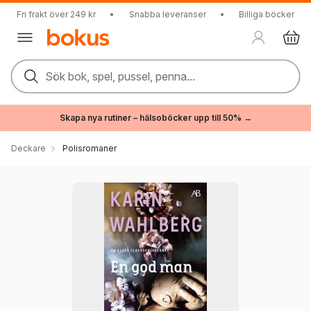
Fri frakt över 249 kr
•
Snabba leveranser
•
Billiga böcker
Sök bok, spel, pussel, penna...
Skapa nya rutiner – hälsoböcker upp till 50% →
Deckare
Polisromaner