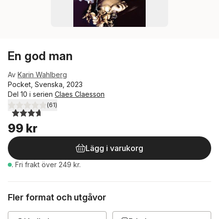
En god man
Av
Karin Wahlberg
Pocket, Svenska, 2023
Del 10 i serien
Claes Claesson
(
61
)
3,7
utav 5 stjärnor. Totalt antal röster:
99 kr
Lägg i varukorg
.
Fri frakt över 249 kr.
Fler format och utgåvor