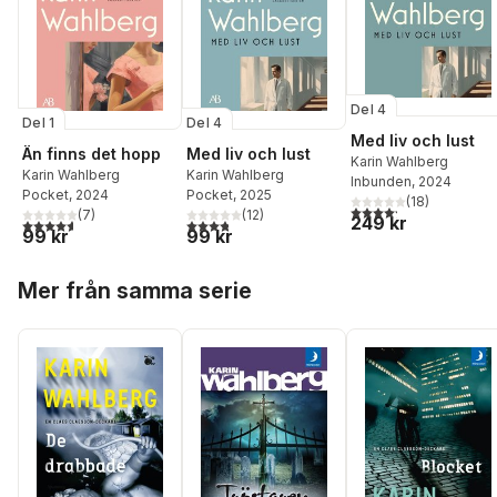
Del 4
Del 1
Del 4
Med liv och lust
Än finns det hopp
Med liv och lust
Karin Wahlberg
Karin Wahlberg
Karin Wahlberg
Inbunden
, 2024
Pocket
, 2024
Pocket
, 2025
(
18
)
4,2
utav 5 stjärnor. Tota
(
7
)
(
12
)
249 kr
4,6
utav 5 stjärnor. Totalt antal röster:
3,8
utav 5 stjärnor. Totalt antal röster:
99 kr
99 kr
Hoppa över listan
Mer från samma serie