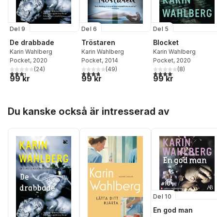
Del 9
Del 5
Del 6
De drabbade
Blocket
Tröstaren
Karin Wahlberg
Karin Wahlberg
Karin Wahlberg
Pocket
, 2020
Pocket
, 2020
Pocket
, 2014
(
24
)
(
8
)
(
49
)
3,3
utav 5 stjärnor. Totalt antal röster:
4,1
utav 5 stjärnor. Total
3,8
utav 5 stjärnor. Totalt antal röster:
99 kr
99 kr
99 kr
Hoppa över listan
Du kanske också är intresserad av
Del 10
En god man