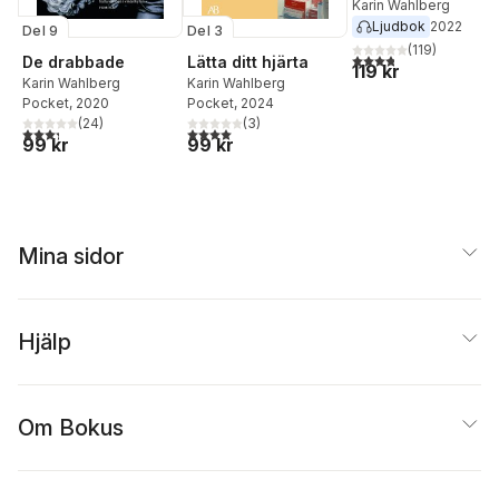
Karin Wahlberg
Ljudbok
2022
Del 9
Del 3
(
119
)
3,8
utav 5 stjärnor. Tota
De drabbade
Lätta ditt hjärta
119 kr
Karin Wahlberg
Karin Wahlberg
Pocket
, 2020
Pocket
, 2024
(
24
)
(
3
)
3,3
utav 5 stjärnor. Totalt antal röster:
4,0
utav 5 stjärnor. Totalt antal röster:
99 kr
99 kr
Mina sidor
Hjälp
Om Bokus