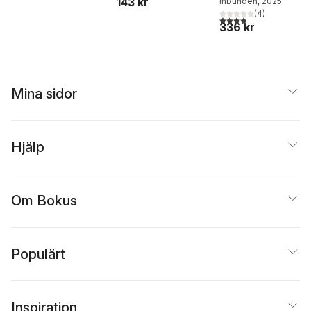
143 kr
Inbunden
, 2025
Stay behind
(
4
)
3,8
utav 5 stjärnor. Tota
336 kr
Mina sidor
Hjälp
Om Bokus
Populärt
Inspiration