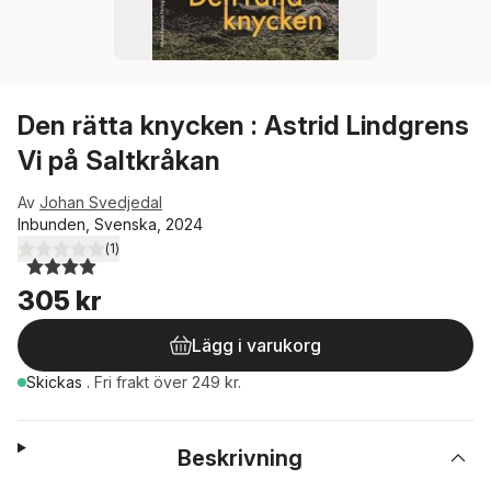
Den rätta knycken : Astrid Lindgrens
Vi på Saltkråkan
Av
Johan Svedjedal
Inbunden, Svenska, 2024
(
1
)
4,0
utav 5 stjärnor. Totalt antal röster:
305 kr
Lägg i varukorg
Skickas
.
Fri frakt över 249 kr.
Beskrivning