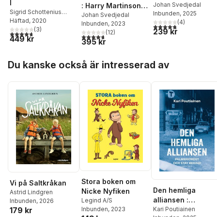
I
Johan Svedjedal
: Harry Martinsons
Sigrid Schottenius
Inbunden
, 2025
författarliv
Johan Svedjedal
Cullhed
Häftad
, 2020
,
Andreas
(
4
)
Inbunden
, 2023
4,8
utav 5 stjärnor. Tota
Hedberg
(
,
3
Johan
)
239 kr
(
12
)
4,7
utav 5 stjärnor. Totalt antal röster:
4,7
utav 5 stjärnor. Totalt antal röster:
449 kr
Svedjedal
,
Frida
395 kr
Beckman
,
Torbjörn
Forslid
,
Stefan
Hoppa över listan
Du kanske också är intresserad av
Helgesson
,
Martin
Kylhammar
,
Rikard
Loman
,
Daniel Möller
,
Anders Ohlsson
,
Anna
Williams
,
Mia Österlund
Stora boken om
Vi på Saltkråkan
Den hemliga
Nicke Nyfiken
Astrid Lindgren
alliansen :
Legind A/S
Inbunden
, 2026
Palmemordet och
Kari Poutiainen
Inbunden
, 2023
179 kr