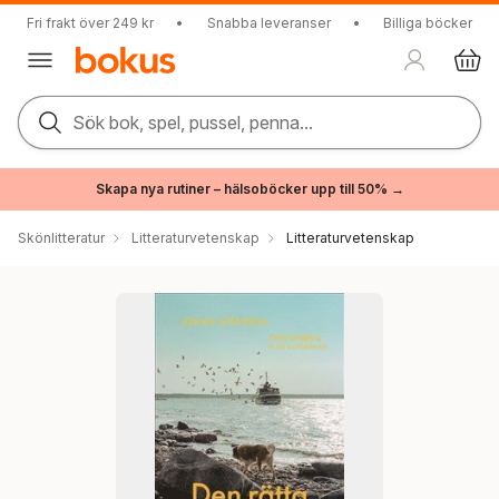
Fri frakt över 249 kr
•
Snabba leveranser
•
Billiga böcker
Sök bok, spel, pussel, penna...
Skapa nya rutiner – hälsoböcker upp till 50% →
Skönlitteratur
Litteraturvetenskap
Litteraturvetenskap