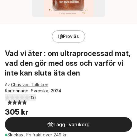
Provläs
Vad vi äter : om ultraprocessad mat,
vad den gör med oss och varför vi
inte kan sluta äta den
Av
Chris van Tulleken
Kartonnage, Svenska, 2024
(
13
)
4,0
utav 5 stjärnor. Totalt antal röster:
305 kr
Lägg i varukorg
Skickas
.
Fri frakt över 249 kr.