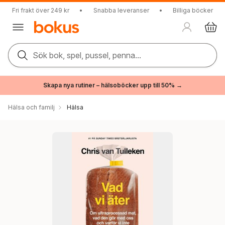
Fri frakt över 249 kr
•
Snabba leveranser
•
Billiga böcker
Sök bok, spel, pussel, penna...
Skapa nya rutiner – hälsoböcker upp till 50% →
Hälsa och familj
Hälsa