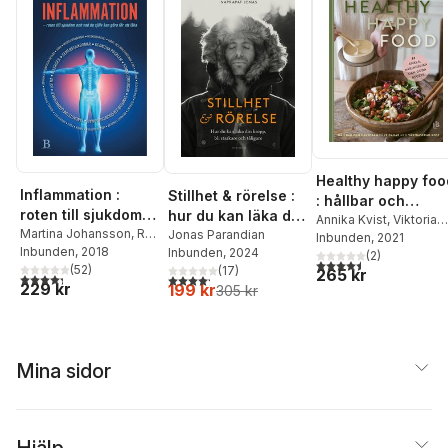
Healthy happy foo
Inflammation :
Stillhet & rörelse :
: hållbar och
roten till sjukdom
hur du kan läka din
hälsosam på 28
Annika Kvist
,
Viktoria
och vad du själv
Martina Johansson
,
Ralf
kropp, bli starkare
Jonas Parandian
Tindberg
Inbunden
, 2021
dagar med
Sundberg
Inbunden
, 2018
Inbunden
, 2024
kan göra för att
och tåligare
(
2
)
växtbaserad kost
4,5
utav 5 stjärnor. Tota
(
52
)
(
17
)
265 kr
läka
4,3
utav 5 stjärnor. Totalt antal röster:
4,2
utav 5 stjärnor. Totalt antal röster:
229 kr
199 kr
305 kr
Mina sidor
Hjälp