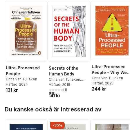
Ultra-Processed
Ultra-Processed
Secrets of the
People - Why We
People
Human Body
Can't Stop Eating
Chris Van Tulleken
Chris van Tulleken
Chris van Tulleken
,
Häftad
, 2025
Food That Isn't
Häftad
, 2024
Xand van Tulleken
Häftad
, 2018
,
244 kr
131 kr
Food
Andrew Cohen
(
1
)
2,0
utav 5 stjärnor. Totalt antal röster:
141 kr
Hoppa över listan
Du kanske också är intresserad av
-35%