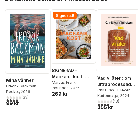
Signerad!
SIGNERAD -
Mackans kost :
Vad vi äter : om
Mina vänner
Middagar och
Marcus Frank
ultraprocessad
Fredrik Backman
Inbunden
, 2026
matlådor
mat, vad den gör
Chris van Tulleken
Pocket
, 2026
269 kr
Kartonnage
, 2024
med oss och varfö
(
35
)
4,3
utav 5 stjärnor. Totalt antal röster:
(
13
)
99 kr
vi inte kan sluta ä
4,0
utav 5 stjärnor. Tota
305 kr
den