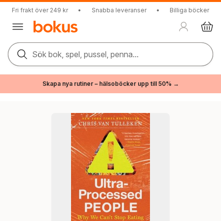
Fri frakt över 249 kr
•
Snabba leveranser
•
Billiga böcker
Sök bok, spel, pussel, penna...
Skapa nya rutiner – hälsoböcker upp till 50% →