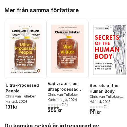
Hoppa över listan
Mer från samma författare
Vad vi äter : om
Ultra-Processed
Secrets of the
ultraprocessad
People
Human Body
mat, vad den gör
Chris van Tulleken
Chris van Tulleken
Chris van Tulleken
,
Kartonnage
, 2024
med oss och varför
Häftad
, 2024
Xand van Tulleken
Häftad
, 2018
,
(
13
)
vi inte kan sluta äta
131 kr
Andrew Cohen
(
1
)
4,0
utav 5 stjärnor. Totalt antal röster:
2,0
utav 5 stjärnor. Tota
305 kr
141 kr
den
Hoppa över listan
Du kanske också är intresserad av