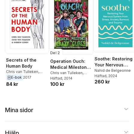
Del 2
Soothe: Restoring
Secrets of the
Operation Ouch:
Your Nervous
Human Body
Medical Milestones
System from
Nahid de Belgeonne
Chris van Tulleken
,
and Crazy Cures
Chris van Tulleken
,
Häftad
, 2024
Stress, Anxiety,
Xand van Tulleken
,
E-bok
2017
Xand van Tulleken
Häftad
, 2014
260 kr
Andrew Cohen
Burnout, and
84 kr
100 kr
Trauma
Mina sidor
Hjälp