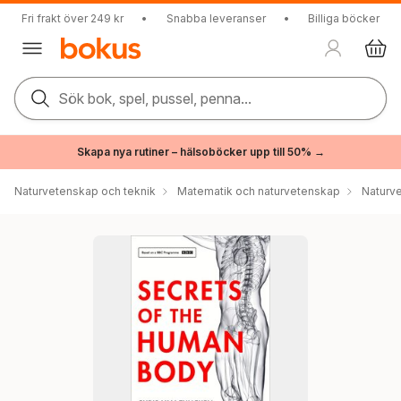
Fri frakt över 249 kr
•
Snabba leveranser
•
Billiga böcker
Sök bok, spel, pussel, penna...
Skapa nya rutiner – hälsoböcker upp till 50% →
Naturvetenskap och teknik
Matematik och naturvetenskap
Naturv