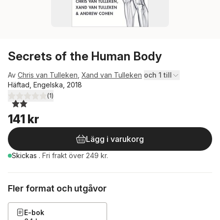
Secrets of the Human Body
Av
Chris van Tulleken
,
Xand van Tulleken
och 1 till
Häftad, Engelska, 2018
(
1
)
2,0
utav 5 stjärnor. Totalt antal röster:
141 kr
Lägg i varukorg
Skickas
.
Fri frakt över 249 kr.
Fler format och utgåvor
E-bok