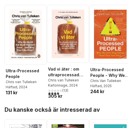
Vad vi äter : om
Ultra-Processed
Ultra-Processed
ultraprocessad
People - Why We
People
mat, vad den gör
Chris van Tulleken
Can't Stop Eating
Chris Van Tulleken
Chris van Tulleken
Kartonnage
, 2024
med oss och varför
Häftad
, 2025
Food That Isn't
Häftad
, 2024
(
13
)
244 kr
vi inte kan sluta äta
131 kr
Food
4,0
utav 5 stjärnor. Totalt antal röster:
305 kr
den
Hoppa över listan
Du kanske också är intresserad av