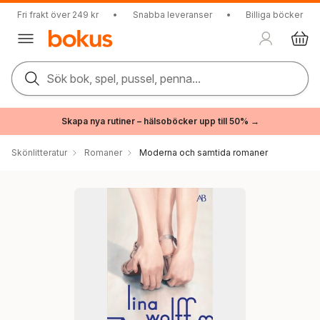
Fri frakt över 249 kr
•
Snabba leveranser
•
Billiga böcker
Sök bok, spel, pussel, penna...
Skapa nya rutiner – hälsoböcker upp till 50% →
Skönlitteratur
Romaner
Moderna och samtida romaner