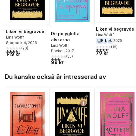
Liken vi begravde
Liken vi begravde
De polyglotta
Lina Wolff
Lina Wolff
älskarna
E-bok
2025
Storpocket
, 2026
Lina Wolff
(
16
)
(
20
)
4,2
utav 5 stjärnor. Tota
4,4
utav 5 stjärnor. Totalt antal röster:
Pocket
, 2017
79 kr
149 kr
(
55
)
3,3
utav 5 stjärnor. Totalt antal röster:
99 kr
Hoppa över listan
Du kanske också är intresserad av