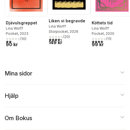
Liken vi begravde
Djävulsgreppet
Köttets tid
Lina Wolff
Lina Wolff
Lina Wolff
Storpocket
, 2026
Pocket
, 2023
Pocket
, 2020
(
20
)
(
10
)
(
11
)
4,4
utav 5 stjärnor. Totalt antal röster:
2,2
utav 5 stjärnor. Totalt antal röster:
4,1
utav 5 stjärnor. Total
149 kr
90 kr
99 kr
Mina sidor
Hjälp
Om Bokus