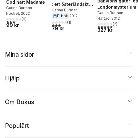
Babylons gator: et
God natt Madame
: ett österländskt
Londonmysterium
Carina Burman
äventyr
Carina Burman
Carina Burman
Pocket
, 2022
E-bok
2012
Häftad
, 2012
(
6
)
3,2
utav 5 stjärnor. Totalt antal röster:
(
1
)
(
2
)
99 kr
3,0
utav 5 stjärnor. Totalt antal röster:
5,0
utav 5 stjärnor. Tota
79 kr
327 kr
Mina sidor
Hjälp
Om Bokus
Populärt