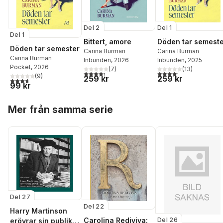
Del 2
Del 1
Del 1
Bittert, amore
Döden tar semest
Döden tar semester
Carina Burman
Carina Burman
Carina Burman
Inbunden
, 2026
Inbunden
, 2025
Pocket
, 2026
(
7
)
(
13
)
4,3
utav 5 stjärnor. Totalt antal röster:
4,2
utav 5 stjärnor. Tota
(
9
)
259 kr
259 kr
3,7
utav 5 stjärnor. Totalt antal röster:
99 kr
Hoppa över listan
Mer från samma serie
Del 27
Del 22
Harry Martinson
Del 26
Carolina Rediviva:
erövrar sin publik :