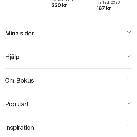
Häftad
, 2023
k: Fem faksimiler
230 kr
167 kr
och en inledning 
Hanna Enefalk
Mina sidor
Hjälp
Om Bokus
Populärt
Inspiration