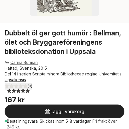
Dubbelt öl ger gott humör : Bellman,
ölet och Bryggareföreningens
biblioteksdonation i Uppsala
Av
Carina Burman
Häftad, Svenska, 2015
Del 14 i serien
Scripta minora Bibliothecae regiae Universitatis
Upsaliensis
(
3
)
5,0
utav 5 stjärnor. Totalt antal röster:
167 kr
Lägg i varukorg
Beställningsvara.
Skickas
inom 5-8 vardagar
.
Fri frakt över
249 kr.