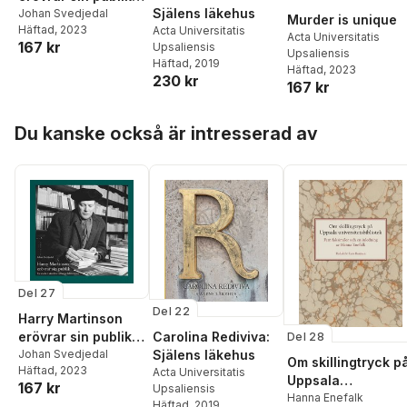
Själens läkehus
en studie i
Johan Svedjedal
Murder is unique
Häftad
, 2023
Acta Universitatis
skönlitteraturens
Acta Universitatis
167 kr
Upsaliensis
bibliometri
Upsaliensis
Häftad
, 2019
Häftad
, 2023
230 kr
167 kr
Hoppa över listan
Du kanske också är intresserad av
Del 27
Del 22
Harry Martinson
Carolina Rediviva:
erövrar sin publik :
Del 28
Själens läkehus
en studie i
Johan Svedjedal
Om skillingtryck p
Häftad
, 2023
Acta Universitatis
skönlitteraturens
Uppsala
167 kr
Upsaliensis
bibliometri
universitetsbibliot
Hanna Enefalk
Häftad
, 2019