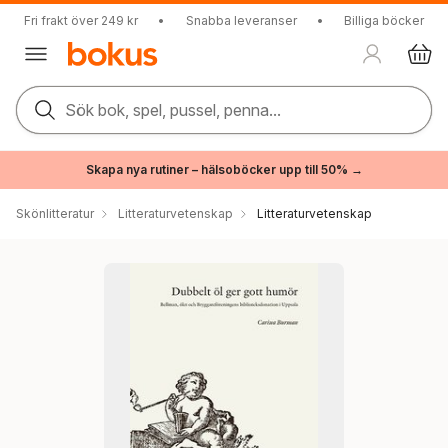
Fri frakt över 249 kr
•
Snabba leveranser
•
Billiga böcker
Sök bok, spel, pussel, penna...
Skapa nya rutiner – hälsoböcker upp till 50% →
Skönlitteratur
Litteraturvetenskap
Litteraturvetenskap