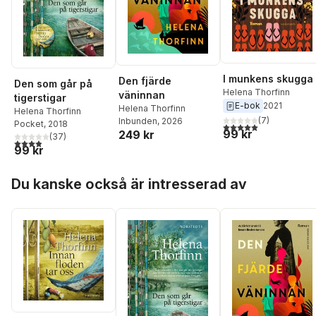
I munkens skugga
Den fjärde
Den som går på
Helena Thorfinn
väninnan
tigerstigar
E-bok
2021
Helena Thorfinn
Helena Thorfinn
(
7
)
Inbunden
, 2026
Pocket
, 2018
5,0
utav 5 stjärnor. Tota
99 kr
249 kr
(
37
)
3,9
utav 5 stjärnor. Totalt antal röster:
99 kr
Hoppa över listan
Du kanske också är intresserad av