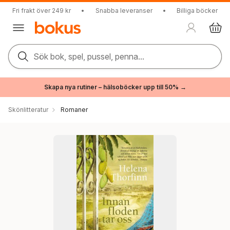
Fri frakt över 249 kr
•
Snabba leveranser
•
Billiga böcker
Sök bok, spel, pussel, penna...
Skapa nya rutiner – hälsoböcker upp till 50% →
Skönlitteratur
Romaner