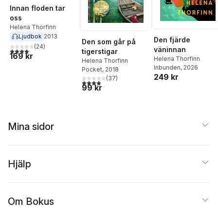
Innan floden tar
oss
Helena Thorfinn
Ljudbok
2013
Den fjärde
Den som går på
(
24
)
väninnan
4,1
utav 5 stjärnor. Totalt antal röster:
tigerstigar
169 kr
Helena Thorfinn
Helena Thorfinn
Inbunden
, 2026
Pocket
, 2018
249 kr
(
37
)
3,9
utav 5 stjärnor. Totalt antal röster:
99 kr
Mina sidor
Hjälp
Om Bokus