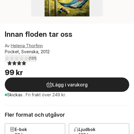
Innan floden tar oss
Av
Helena Thorfinn
Pocket, Svenska, 2012
(
131
)
4,0
utav 5 stjärnor. Totalt antal röster:
99 kr
Lägg i varukorg
Skickas
.
Fri frakt över 249 kr.
Fler format och utgåvor
E-bok
Ljudbok