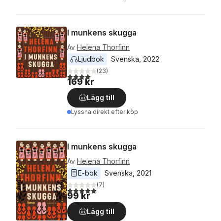
I munkens skugga
Av
Helena Thorfinn
Ljudbok
Svenska
, 
2022
(
23
)
4,1
utav 5 stjärnor. Totalt antal röster:
169 kr
Lägg till
Lyssna direkt efter köp
I munkens skugga
Av
Helena Thorfinn
E-bok
Svenska
, 
2021
(
7
)
5,0
utav 5 stjärnor. Totalt antal röster:
99 kr
Lägg till