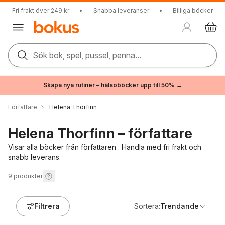
Fri frakt över 249 kr
•
Snabba leveranser
•
Billiga böcker
Sök bok, spel, pussel, penna...
Skapa nya rutiner – hälsoböcker upp till 50% →
Författare
Helena Thorfinn
Helena Thorfinn – författare
Visar alla böcker från författaren . Handla med fri frakt och
snabb leverans.
9
produkter
Filtrera
Sortera:
Trendande