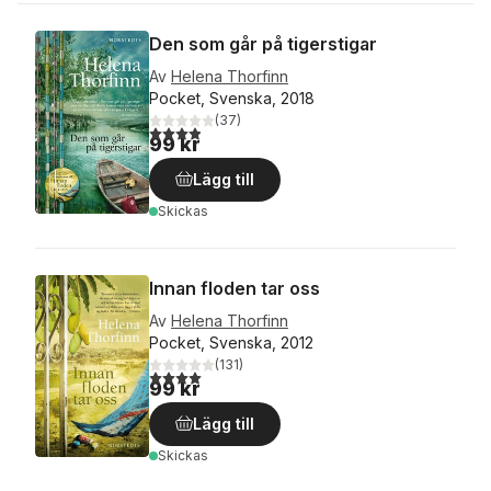
Den som går på tigerstigar
Av
Helena Thorfinn
Pocket, Svenska, 2018
(
37
)
3,9
utav 5 stjärnor. Totalt antal röster:
99 kr
Lägg till
Skickas
Innan floden tar oss
Av
Helena Thorfinn
Pocket, Svenska, 2012
(
131
)
4,0
utav 5 stjärnor. Totalt antal röster:
99 kr
Lägg till
Skickas