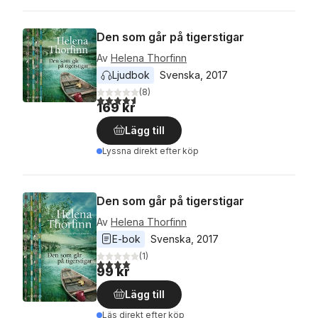
Den som går på tigerstigar
Av
Helena Thorfinn
Ljudbok
Svenska
, 
2017
(
8
)
4,6
utav 5 stjärnor. Totalt antal röster:
169 kr
Lägg till
Lyssna direkt efter köp
Den som går på tigerstigar
Av
Helena Thorfinn
E-bok
Svenska
, 
2017
(
1
)
4,0
utav 5 stjärnor. Totalt antal röster:
99 kr
Lägg till
Läs direkt efter köp