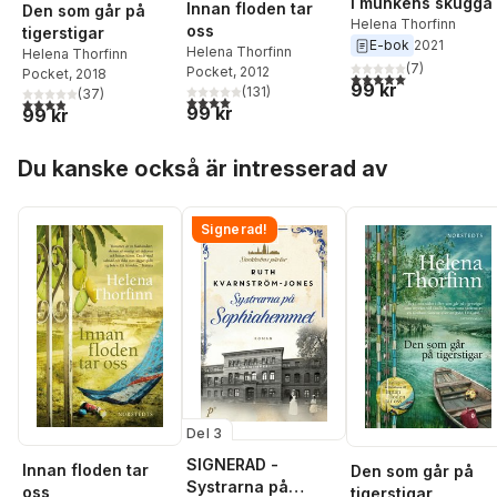
I munkens skugga
Innan floden tar
Den som går på
Helena Thorfinn
oss
tigerstigar
E-bok
2021
Helena Thorfinn
Helena Thorfinn
(
7
)
Pocket
, 2012
Pocket
, 2018
5,0
utav 5 stjärnor. Tota
99 kr
(
131
)
(
37
)
4,0
utav 5 stjärnor. Totalt antal röster:
3,9
utav 5 stjärnor. Totalt antal röster:
99 kr
99 kr
Hoppa över listan
Du kanske också är intresserad av
Signerad!
Del 3
SIGNERAD -
Innan floden tar
Den som går på
Systrarna på
oss
tigerstigar