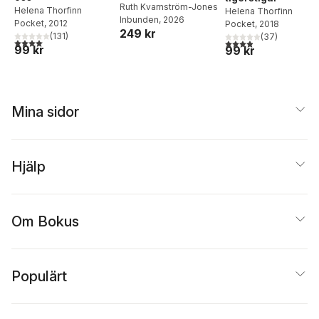
Sophiahemmet
Ruth Kvarnström-Jones
Helena Thorfinn
Helena Thorfinn
Inbunden
, 2026
Pocket
, 2012
Pocket
, 2018
249 kr
(
131
)
(
37
)
4,0
utav 5 stjärnor. Totalt antal röster:
3,9
utav 5 stjärnor. Tota
99 kr
99 kr
Mina sidor
Hjälp
Om Bokus
Populärt