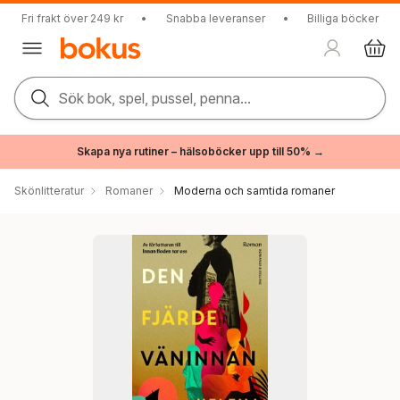
Fri frakt över 249 kr
•
Snabba leveranser
•
Billiga böcker
Sök bok, spel, pussel, penna...
Skapa nya rutiner – hälsoböcker upp till 50% →
Skönlitteratur
Romaner
Moderna och samtida romaner