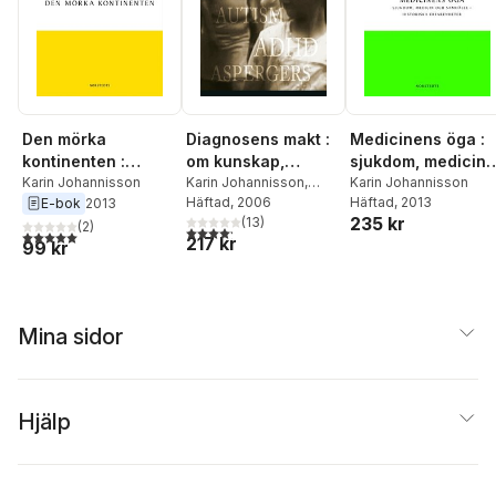
Den mörka
Diagnosens makt :
Medicinens öga :
kontinenten :
om kunskap,
sjukdom, medicin
Kvinnan, medicinen
Karin Johannisson
pengar och lidande
Karin Johannisson
,
och samhälle -
Karin Johannisson
Sigmund Soback
Häftad
, 2006
,
Eva
Häftad
, 2013
E-bok
2013
och fin-de-siècle
historiska
235 kr
Kärfve
,
Thomas Brante
(
13
)
,
(
2
)
erfarenheter
4,2
utav 5 stjärnor. Totalt antal röster:
5,0
utav 5 stjärnor. Totalt antal röster:
217 kr
Aant Elzinga
99 kr
Mina sidor
Hjälp