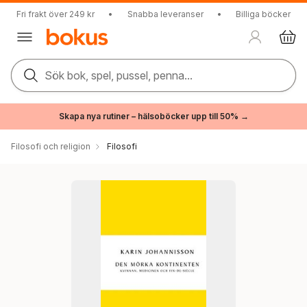
Fri frakt över 249 kr
•
Snabba leveranser
•
Billiga böcker
Sök bok, spel, pussel, penna...
Skapa nya rutiner – hälsoböcker upp till 50% →
Filosofi och religion
Filosofi