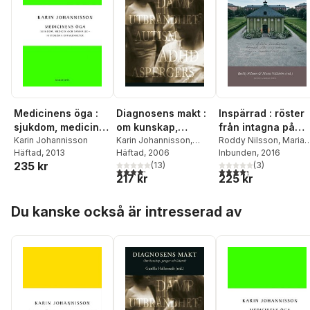
Medicinens öga :
Diagnosens makt :
Inspärrad : röster
sjukdom, medicin
om kunskap,
från intagna på
och samhälle -
Karin Johannisson
pengar och lidande
Karin Johannisson
,
sinnessjukhus,
Roddy Nilsson
,
Maria
Häftad
, 2013
Sigmund Soback
Häftad
, 2006
,
Eva
Vallström
Inbunden
,
, 2016
Annika Berg
historiska
fängelser och
235 kr
Kärfve
,
Thomas Brante
(
13
)
,
Katarina Bernhardsson
(
3
)
erfarenheter
andra anstalter
4,2
utav 5 stjärnor. Totalt antal röster:
4,3
utav 5 stjärnor. Tota
217 kr
225 kr
Aant Elzinga
Marie Clark Nelson
,
Viktor Englund
,
Renée
Hoppa över listan
Frangeur
,
Staffan
Du kanske också är intresserad av
Förhammar
,
Lars
Garpenberg
,
Karin
Johannisson
,
Cecilia
Riving
,
Frida Wikström