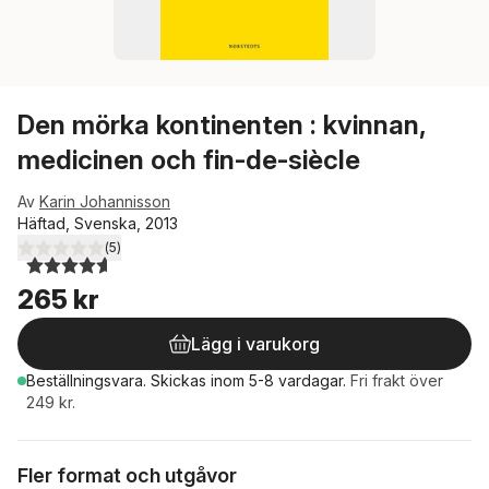
Den mörka kontinenten : kvinnan,
medicinen och fin-de-siècle
Av
Karin Johannisson
Häftad, Svenska, 2013
(
5
)
4,6
utav 5 stjärnor. Totalt antal röster:
265 kr
Lägg i varukorg
Beställningsvara.
Skickas
inom 5-8 vardagar
.
Fri frakt över
249 kr.
Fler format och utgåvor