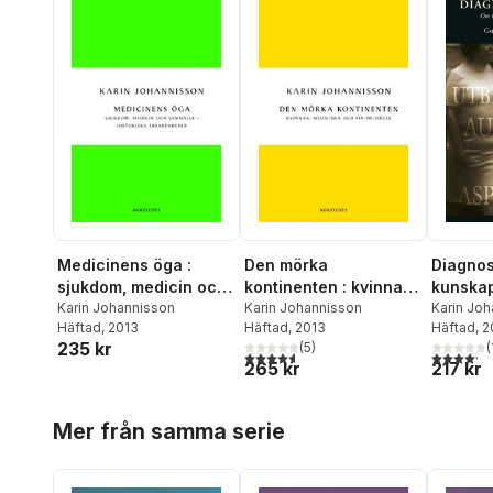
Medicinens öga :
Den mörka
Diagnos
sjukdom, medicin och
kontinenten : kvinnan,
kunskap
samhälle - historiska
Karin Johannisson
medicinen och fin-de-
Karin Johannisson
lidande
Karin Jo
Häftad
, 2013
Häftad
, 2013
Sigmund
Häftad
, 
erfarenheter
siècle
235 kr
(
5
)
Kärfve
,
T
(
4,6
utav 5 stjärnor. Totalt antal röster:
4,2
utav 5 
265 kr
217 kr
Aant Elzi
Hoppa över listan
Mer från samma serie