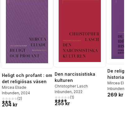
De religiösa i
Den narcissistiska
Heligt och profant : om
historia 2, Frå
kulturen
det religiösas väsen
Gautama Buddh
Mircea Eliade
Christopher Lasch
Mircea Eliade
Inbunden
, 2025
kristendomen
Inbunden
, 2022
Inbunden
, 2024
269 kr
al röster:
(
1
)
(
2
)
4,0
utav 5 stjärnor. Totalt antal röster:
3,0
utav 5 stjärnor. Totalt antal röster:
255 kr
204 kr