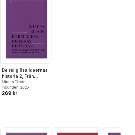
De religiösa idéernas
historia 2, Från
Gautama Buddha till
Mircea Eliade
Inbunden
, 2025
kristendomens seger
269 kr
al röster: