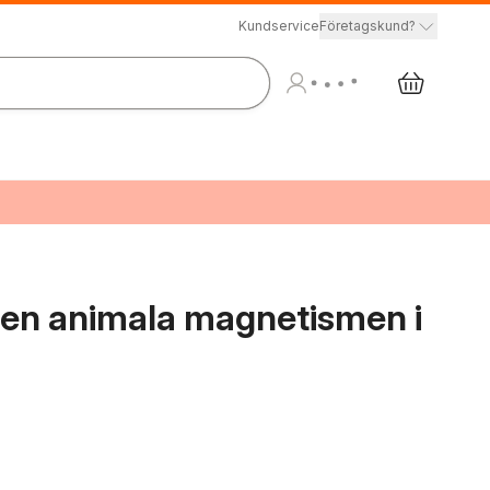
Kundservice
Företagskund?
 den animala magnetismen i