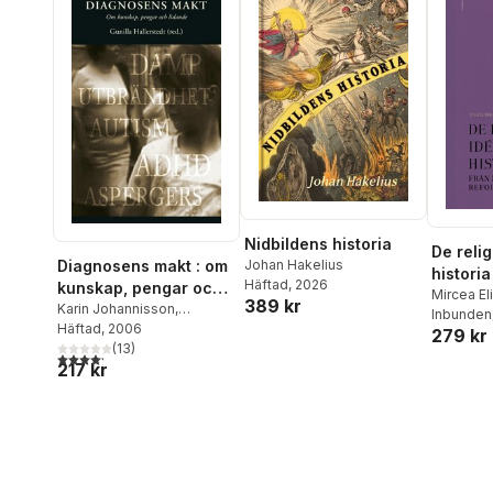
Nidbildens historia
De reli
Diagnosens makt : om
Johan Hakelius
historia
Häftad
, 2026
kunskap, pengar och
Muhamme
Mircea El
389 kr
lidande
Karin Johannisson
,
Inbunden
reforma
Sigmund Soback
Häftad
, 2006
,
Eva
279 kr
Kärfve
,
Thomas Brante
(
13
)
,
4,2
utav 5 stjärnor. Totalt antal röster:
217 kr
Aant Elzinga