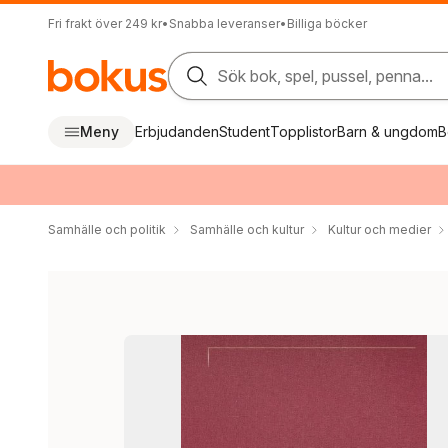
Fri frakt över 249 kr
•
Snabba leveranser
•
Billiga böcker
Sök bok, spel, pussel, penna...
Meny
Erbjudanden
Student
Topplistor
Barn & ungdom
B
Samhälle och politik
Samhälle och kultur
Kultur och medier