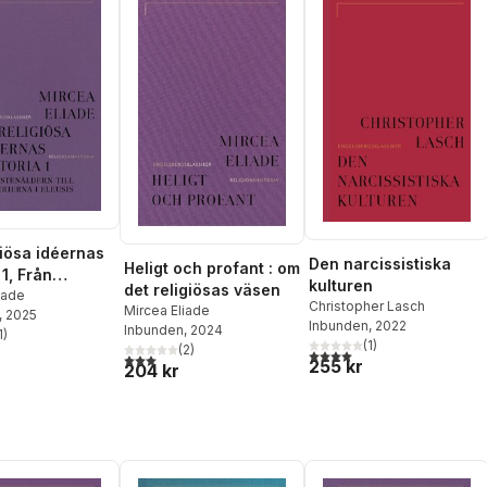
giösa idéernas
Den narcissistiska
Heligt och profant : om
 1, Från
kulturen
det religiösas väsen
rn till
iade
Christopher Lasch
Mircea Eliade
, 2025
rna i Eleusis
Inbunden
, 2022
Inbunden
, 2024
1
)
stjärnor. Totalt antal röster:
(
1
)
(
2
)
4,0
utav 5 stjärnor. Totalt ant
3,0
utav 5 stjärnor. Totalt antal röster:
255 kr
204 kr