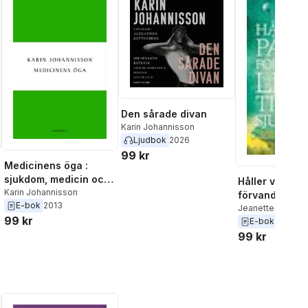
Den sårade divan
Karin Johannisson
Ljudbok
2026
99 kr
Medicinens öga :
sjukdom, medicin och
Håller vi på at
samhälle - historiska
Karin Johannisson
förvandla livet 
E-bok
2013
erfarenheter
sjukdom?
Jeanette Bäfverf
99 kr
Johannisson
,
Mat
E-bok
al röster:
Jan Beskow
,
Ingi
99 kr
Jonsdottir
,
Ulrika
Kallenberg
,
Åsa 
Brita Haugen
,
Si
Eidorsson
,
Lovis
Bengtsson
,
Filip
Gagnér
,
Ulla Dan