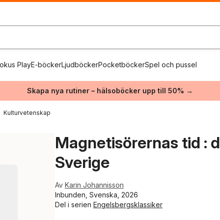
okus Play
E-böcker
Ljudböcker
Pocketböcker
Spel och pussel
Skapa nya rutiner – hälsoböcker upp till 50% →
Kulturvetenskap
Magnetisörernas tid :
Sverige
Av
Karin Johannisson
Inbunden, Svenska, 2026
Del i serien
Engelsbergsklassiker