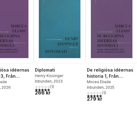
giösa idéernas
Diplomati
De religiösa idéernas
 3, Från
Henry Kissinger
historia 1, Från
Inbunden
, 2023
d till
iade
stenåldern till
Mircea Eliade
(
1
)
, 2026
Inbunden
, 2025
tionstiden
mysterierna i Eleusis
5,0
utav 5 stjärnor. Totalt antal röster:
266 kr
(
1
)
5,0
utav 5 stjärnor. Totalt ant
279 kr