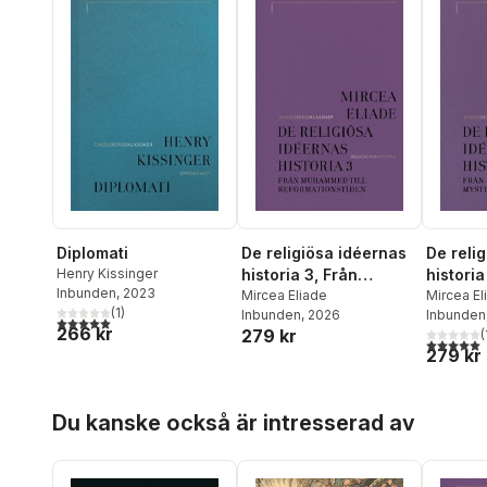
Diplomati
De religiösa idéernas
De reli
Henry Kissinger
historia 3, Från
historia
Inbunden
, 2023
Muhammed till
Mircea Eliade
stenålde
Mircea El
(
1
)
Inbunden
, 2026
Inbunden
reformationstiden
mysterie
5,0
utav 5 stjärnor. Totalt antal röster:
266 kr
279 kr
(
5,0
utav 5 
279 kr
Hoppa över listan
Du kanske också är intresserad av