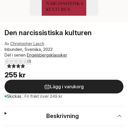
Den narcissistiska kulturen
Av
Christopher Lasch
Inbunden, Svenska, 2022
Del i serien
Engelsbergsklassiker
(
1
)
4,0
utav 5 stjärnor. Totalt antal röster:
255 kr
Lägg i varukorg
Skickas
.
Fri frakt över 249 kr.
Beskrivning