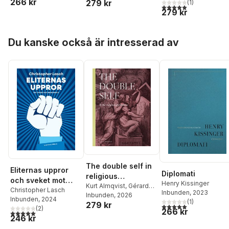
266 kr
279 kr
(
1
)
Eleusis
5,0
utav 5 stjärnor. Tota
279 kr
Hoppa över listan
Du kanske också är intresserad av
The double self in
Eliternas uppror
Diplomati
religious
och sveket mot
Henry Kissinger
experience
Kurt Almqvist
,
Gérard
demokratin
Christopher Lasch
Inbunden
, 2023
Colas
Inbunden
,
Jessica Frazier
, 2026
,
Inbunden
, 2024
(
1
)
279 kr
Pehr Granqvist
,
Isidoros
5,0
utav 5 stjärnor. Tota
(
2
)
266 kr
5,0
utav 5 stjärnor. Totalt antal röster:
Katsos
,
Gregory Shaw
,
246 kr
Charles M. Stang
,
David