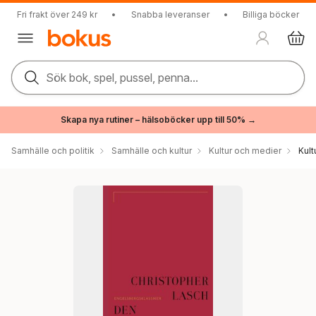
Fri frakt över 249 kr
•
Snabba leveranser
•
Billiga böcker
Sök bok, spel, pussel, penna...
Skapa nya rutiner – hälsoböcker upp till 50% →
Samhälle och politik
Samhälle och kultur
Kultur och medier
Kul