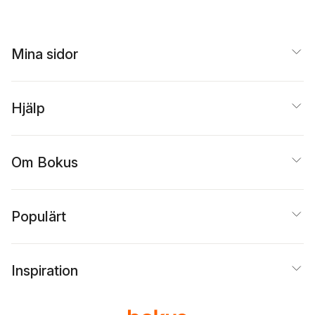
Thurfjell
,
Piers
Vitebsky
,
Anja L. Winter
Mina sidor
Hjälp
Om Bokus
Populärt
Inspiration