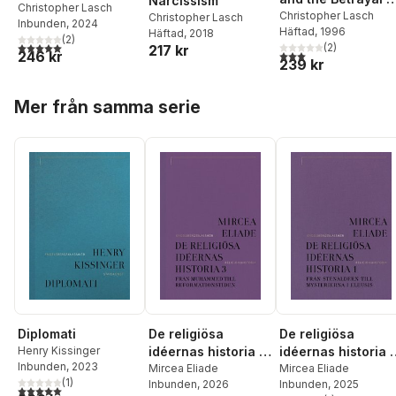
Narcissism
demokratin
Christopher Lasch
Democracy
Christopher Lasch
Christopher Lasch
Inbunden
, 2024
Häftad
, 1996
Häftad
, 2018
(
2
)
5,0
utav 5 stjärnor. Totalt antal röster:
(
2
)
217 kr
3,0
utav 5 stjärnor. Tota
246 kr
239 kr
Hoppa över listan
Mer från samma serie
Diplomati
De religiösa
De religiösa
Henry Kissinger
idéernas historia 3,
idéernas historia 1
Inbunden
, 2023
Från Muhammed till
Mircea Eliade
Från stenåldern til
Mircea Eliade
(
1
)
Inbunden
, 2026
Inbunden
, 2025
reformationstiden
mysterierna i
5,0
utav 5 stjärnor. Totalt antal röster: