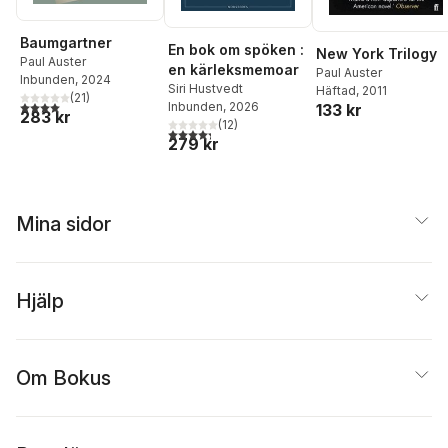
Baumgartner
En bok om spöken :
New York Trilogy
Paul Auster
en kärleksmemoar
Paul Auster
Inbunden
, 2024
Siri Hustvedt
Häftad
, 2011
(
21
)
4,0
utav 5 stjärnor. Totalt antal röster:
Inbunden
, 2026
133 kr
283 kr
(
12
)
4,3
utav 5 stjärnor. Totalt antal röster:
279 kr
Mina sidor
Hjälp
Om Bokus