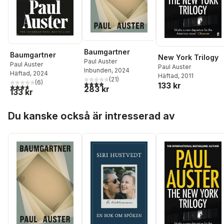
Baumgartner
Baumgartner
New York Trilogy
Paul Auster
Paul Auster
Paul Auster
Inbunden
, 2024
Häftad
, 2024
Häftad
, 2011
(
21
)
(
6
)
4,0
utav 5 stjärnor. Totalt antal röster:
133 kr
3,7
utav 5 stjärnor. Totalt antal röster:
283 kr
133 kr
Hoppa över listan
Du kanske också är intresserad av