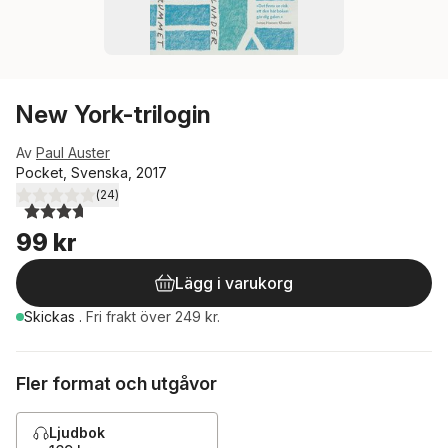
New York-trilogin
Av
Paul Auster
Pocket, Svenska, 2017
(
24
)
3,7
utav 5 stjärnor. Totalt antal röster:
99 kr
Lägg i varukorg
Skickas
.
Fri frakt över 249 kr.
Fler format och utgåvor
Ljudbok