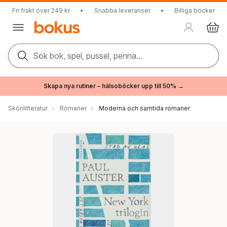
Fri frakt över 249 kr
•
Snabba leveranser
•
Billiga böcker
Sök bok, spel, pussel, penna...
Skapa nya rutiner – hälsoböcker upp till 50% →
Skönlitteratur
Romaner
Moderna och samtida romaner