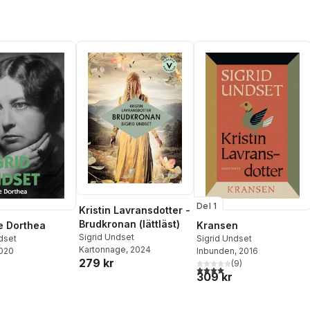
Del 1
Kristin Lavransdotter -
Brudkronan (lättläst)
 Dorthea
Kransen
Sigrid Undset
dset
Sigrid Undset
Kartonnage
, 2024
2020
Inbunden
, 2016
279 kr
(
9
)
4,0
utav 5 stjärnor. Totalt ant
309 kr