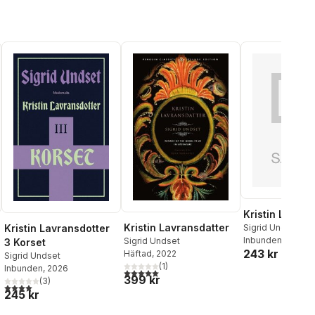
Kristin Lavran
Kristin Lavransdatter
Kristin Lavransdotter
Sigrid Undset
Inbunden
, 2027
Sigrid Undset
3 Korset
243 kr
Häftad
, 2022
Sigrid Undset
(
1
)
Inbunden
, 2026
5,0
utav 5 stjärnor. Totalt antal röster:
al röster:
399 kr
(
3
)
4,0
utav 5 stjärnor. Totalt antal röster:
245 kr