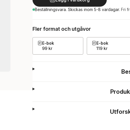
Beställningsvara.
Skickas
inom 5-8 vardagar
.
Fri f
Fler format och utgåvor
E-bok
E-bok
99 kr
119 kr
Be
Produk
Utfors