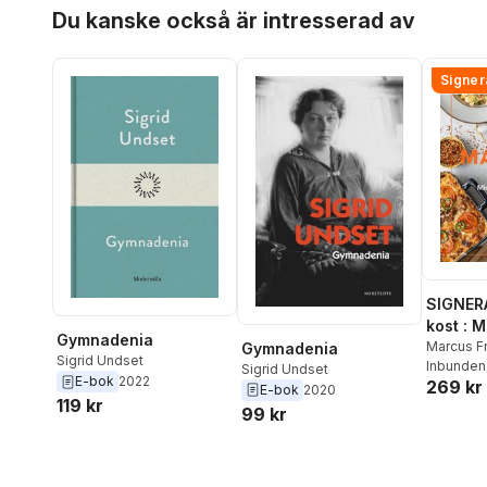
Hoppa över listan
Du kanske också är intresserad av
Signer
SIGNER
kost : 
Gymnadenia
matlådo
Marcus F
Gymnadenia
Sigrid Undset
Inbunden
Sigrid Undset
E-bok
2022
269 kr
E-bok
2020
119 kr
99 kr