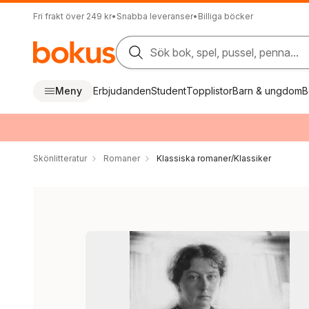
Fri frakt över 249 kr
•
Snabba leveranser
•
Billiga böcker
Sök bok, spel, pussel, penna...
Meny
Erbjudanden
Student
Topplistor
Barn & ungdom
B
Skönlitteratur
Romaner
Klassiska romaner/Klassiker