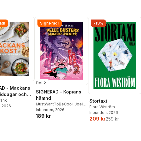
ad!
Signerad!
-19%
Del 2
AD - Mackans
SIGNERAD - Kopians
Middagar och
hämnd
r
rank
Stortaxi
IJustWantToBeCool
,
Joel
, 2026
Flora Wiström
Adolphson
Inbunden
, 2026
,
Emil Ejdemo
Inbunden
, 2026
189 kr
Beer
,
Victor Beer
209 kr
259 kr