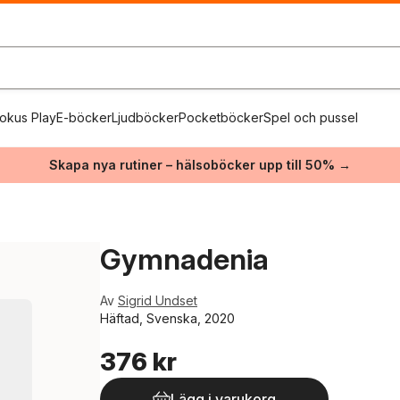
okus Play
E-böcker
Ljudböcker
Pocketböcker
Spel och pussel
Skapa nya rutiner – hälsoböcker upp till 50% →
Gymnadenia
Av
Sigrid Undset
Häftad, Svenska, 2020
376 kr
Lägg i varukorg