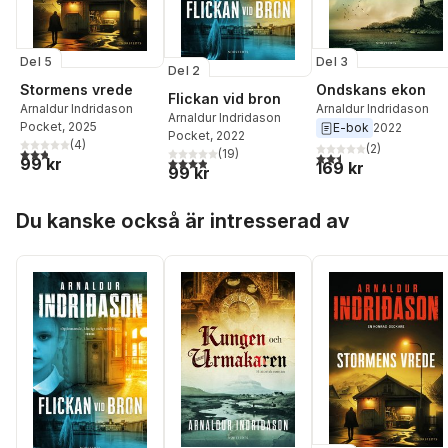
Del 5
Del 3
Del 2
Stormens vrede
Ondskans ekon
Flickan vid bron
Arnaldur Indridason
Arnaldur Indridason
Arnaldur Indridason
Pocket
, 2025
E-bok
2022
Pocket
, 2022
(
4
)
(
2
)
2,8
utav 5 stjärnor. Totalt antal röster:
(
19
)
2,5
utav 5 stjärnor. Tota
3,9
utav 5 stjärnor. Totalt antal röster:
99 kr
169 kr
99 kr
Hoppa över listan
Du kanske också är intresserad av