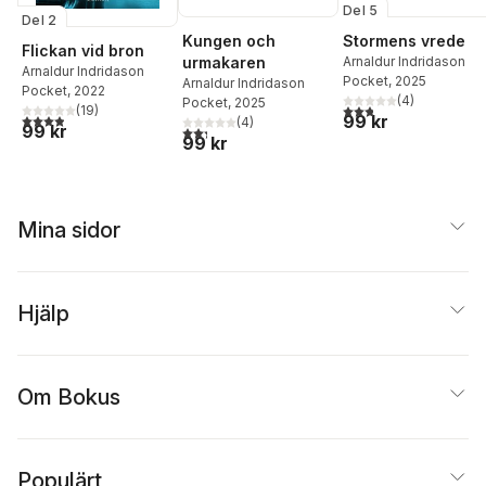
Del 5
Del 2
Kungen och
Stormens vrede
Flickan vid bron
urmakaren
Arnaldur Indridason
Arnaldur Indridason
Pocket
, 2025
Arnaldur Indridason
Pocket
, 2022
(
4
)
Pocket
, 2025
2,8
utav 5 stjärnor. Tota
(
19
)
3,9
utav 5 stjärnor. Totalt antal röster:
99 kr
(
4
)
99 kr
2,3
utav 5 stjärnor. Totalt antal röster:
99 kr
Mina sidor
Hjälp
Om Bokus
Populärt