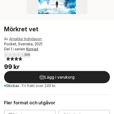
Mörkret vet
Av
Arnaldur Indridason
Pocket, Svenska, 2021
Del 1 i serien
Konrad
(
56
)
3,8
utav 5 stjärnor. Totalt antal röster:
99 kr
Lägg i varukorg
Skickas
.
Fri frakt över 249 kr.
Fler format och utgåvor