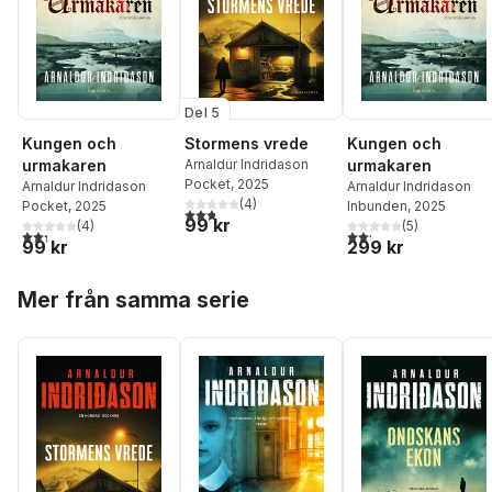
Del 5
Kungen och
Stormens vrede
Kungen och
urmakaren
Arnaldur Indridason
urmakaren
Pocket
, 2025
Arnaldur Indridason
Arnaldur Indridason
(
4
)
Pocket
, 2025
Inbunden
, 2025
2,8
utav 5 stjärnor. Totalt antal röster:
99 kr
(
4
)
(
5
)
2,3
utav 5 stjärnor. Totalt antal röster:
2,2
utav 5 stjärnor. Tota
99 kr
299 kr
Hoppa över listan
Mer från samma serie