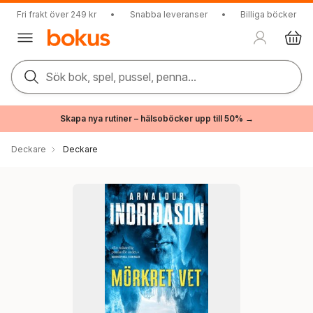
Fri frakt över 249 kr
•
Snabba leveranser
•
Billiga böcker
Sök bok, spel, pussel, penna...
Skapa nya rutiner – hälsoböcker upp till 50% →
Deckare
Deckare