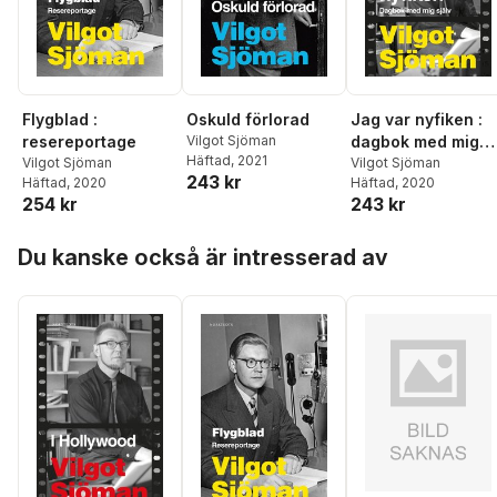
Flygblad :
Oskuld förlorad
Jag var nyfiken :
resereportage
Vilgot Sjöman
dagbok med mig
Häftad
, 2021
Vilgot Sjöman
själv
Vilgot Sjöman
243 kr
Häftad
, 2020
Häftad
, 2020
254 kr
243 kr
Hoppa över listan
Du kanske också är intresserad av