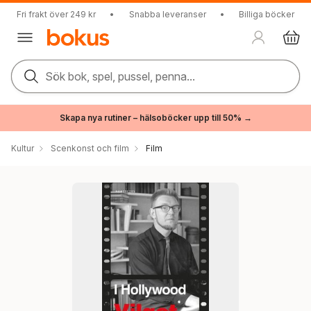
Fri frakt över 249 kr
•
Snabba leveranser
•
Billiga böcker
Sök bok, spel, pussel, penna...
Skapa nya rutiner – hälsoböcker upp till 50% →
Kultur
Scenkonst och film
Film