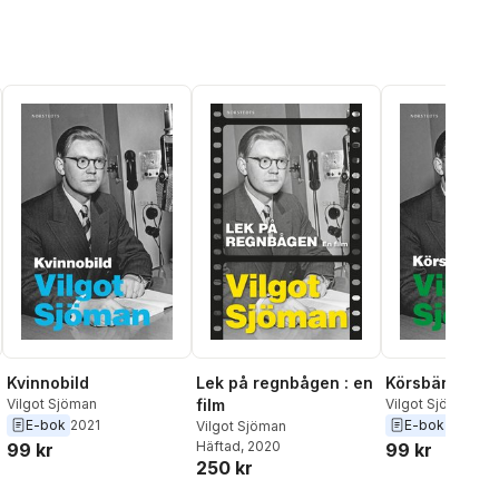
Kvinnobild
Lek på regnbågen : en
Körsbärstid
Vilgot Sjöman
film
Vilgot Sjöman
E-bok
2021
E-bok
2021
Vilgot Sjöman
Häftad
, 2020
99 kr
99 kr
250 kr