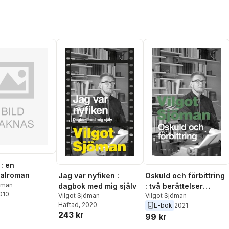
: en
ualroman
Jag var nyfiken :
Oskuld och förbittring
jöman
dagbok med mig själv
: två berättelser
2010
Vilgot Sjöman
(oskuld; konsten att
Vilgot Sjöman
Häftad
, 2020
E-bok
2021
göra slut)
243 kr
99 kr