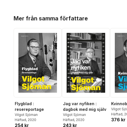
Hoppa över listan
Mer från samma författare
Flygblad :
Jag var nyfiken :
Kvinnob
resereportage
dagbok med mig själv
Vilgot S
Häftad
, 
Vilgot Sjöman
Vilgot Sjöman
376 kr
Häftad
, 2020
Häftad
, 2020
254 kr
243 kr