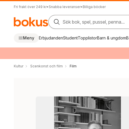
Fri frakt över 249 kr
•
Snabba leveranser
•
Billiga böcker
Sök bok, spel, pussel, penna...
Meny
Erbjudanden
Student
Topplistor
Barn & ungdom
B
Kultur
Scenkonst och film
Film