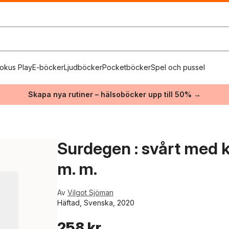
okus Play
E-böcker
Ljudböcker
Pocketböcker
Spel och pussel
Skapa nya rutiner – hälsoböcker upp till 50% →
Surdegen : svårt med k
m. m.
Av
Vilgot Sjöman
Häftad, Svenska, 2020
258 kr