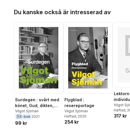
Hoppa över listan
Du kanske också är intresserad av
Lektorn 
individ
Surdegen : svårt med
Flygblad :
Vilgot S
könet, Gud, dikten,
resereportage
Häftad
, 
essäer m. m.
Vilgot Sjöman
Vilgot Sjöman
317 kr
Häftad
, 2020
E-bok
2021
254 kr
99 kr