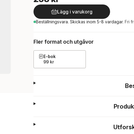
Lägg i varukorg
Beställningsvara.
Skickas
inom 5-8 vardagar
.
Fri f
Fler format och utgåvor
E-bok
99 kr
Be
Produk
Utfors