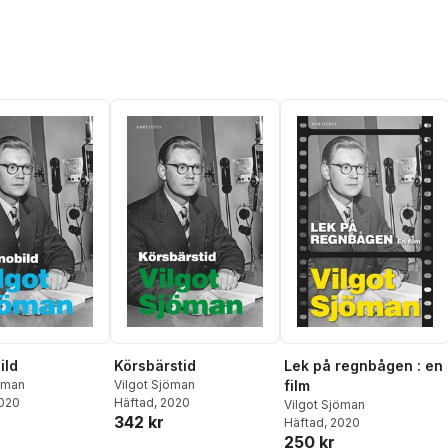
ild
Körsbärstid
Lek på regnbågen : en
jöman
Vilgot Sjöman
film
2020
Häftad
, 2020
Vilgot Sjöman
342 kr
Häftad
, 2020
250 kr