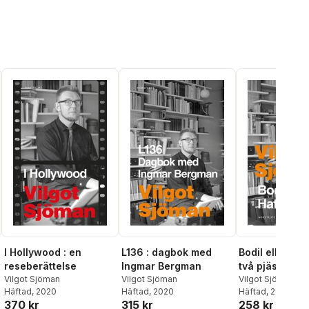
I Hollywood : en
L136 : dagbok med
Bodil eller Hat
reseberättelse
Ingmar Bergman
två pjäser i en
Vilgot Sjöman
Vilgot Sjöman
Vilgot Sjöman
Häftad
, 2020
Häftad
, 2020
Häftad
, 2020
370 kr
315 kr
258 kr