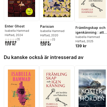
Enter Ghost
Parisian
Främlingskap och
Isabella Hammad
Isabella Hammad
igenkänning : att
Häftad
, 2024
Häftad
, 2020
berätta om
Isabella Hammad
(
1
)
(
1
)
5,0
utav 5 stjärnor. Totalt antal röster:
4,0
utav 5 stjärnor. Totalt antal röster:
Häftad
, 2025
Palestina
139 kr
139 kr
139 kr
Hoppa över listan
Du kanske också är intresserad av