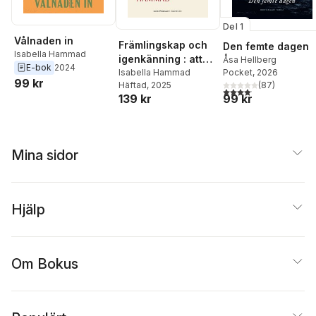
Del 1
Vålnaden in
Främlingskap och
Den femte dagen
Isabella Hammad
igenkänning : att
Åsa Hellberg
E-bok
2024
berätta om
Isabella Hammad
Pocket
, 2026
99 kr
Häftad
, 2025
(
87
)
Palestina
4,1
utav 5 stjärnor. Total
139 kr
99 kr
Mina sidor
Hjälp
Om Bokus