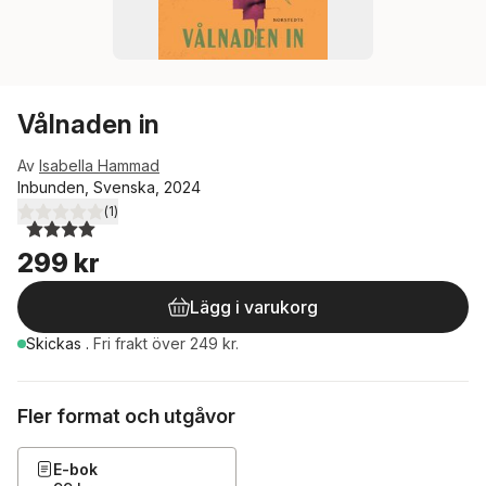
Vålnaden in
Av
Isabella Hammad
Inbunden, Svenska, 2024
(
1
)
4,0
utav 5 stjärnor. Totalt antal röster:
299 kr
Lägg i varukorg
Skickas
.
Fri frakt över 249 kr.
Fler format och utgåvor
E-bok