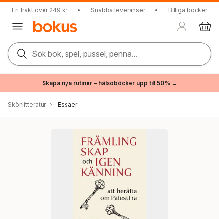
Fri frakt över 249 kr
•
Snabba leveranser
•
Billiga böcker
Sök bok, spel, pussel, penna...
Skapa nya rutiner – hälsoböcker upp till 50% →
Skönlitteratur
Essäer