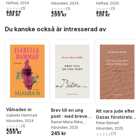
Häftad
, 2024
Inbunden
, 2024
Häftad
, 2020
(
1
)
(
1
)
(
1
)
5,0
utav 5 stjärnor. Totalt antal röster:
4,0
utav 5 stjärnor. Totalt antal röster:
4,0
utav 5 stjärnor. Tota
139 kr
299 kr
139 kr
Hoppa över listan
Du kanske också är intresserad av
Vålnaden in
Brev till en ung
Att vara jude efter
Isabella Hammad
poet : med breven
Gazas förstörelse 
Inbunden
, 2024
från Franz Xaver
Rainer Maria Rilke
,
en vidräkning
Peter Beinart
(
1
)
Franz Xaver Kappus
Inbunden
, 2025
Kappus
Inbunden
, 2025
4,0
utav 5 stjärnor. Totalt antal röster:
299 kr
245 kr
(
7
)