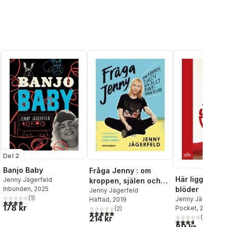
Del 2
Banjo Baby
Fråga Jenny : om
Här ligger jag
Jenny Jägerfeld
kroppen, själen och
Inbunden
, 2025
blöder
allt runtomkring
Jenny Jägerfeld
(
1
)
Jenny Jägerfeld
Häftad
, 2019
al röster:
4,0
utav 5 stjärnor. Totalt antal röster:
178 kr
Pocket
, 2011
(
2
)
5,0
utav 5 stjärnor. Totalt antal röster:
(
23
)
214 kr
3,7
utav 5 stjärnor