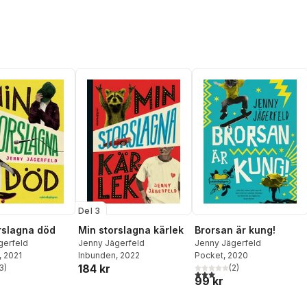
Del 3
rslagna död
Min storslagna kärlek
Brorsan är kung!
gerfeld
Jenny Jägerfeld
Jenny Jägerfeld
, 2021
Inbunden
, 2022
Pocket
, 2020
184 kr
3
)
(
2
)
stjärnor. Totalt antal röster:
3,0
utav 5 stjärnor. Totalt ant
99 kr