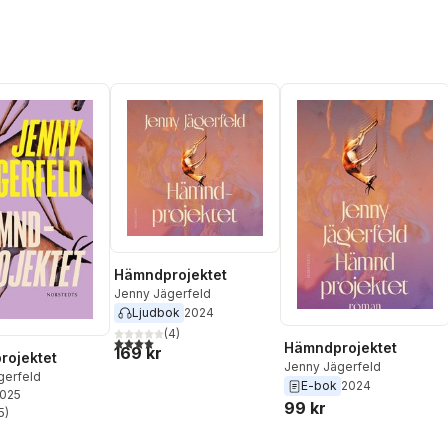
Hämndprojektet
Jenny Jägerfeld
Ljudbok
2024
(
4
)
4,0
utav 5 stjärnor. Totalt antal röster:
Hämndprojektet
169 kr
rojektet
Jenny Jägerfeld
gerfeld
E-bok
2024
2025
99 kr
5
)
stjärnor. Totalt antal röster: