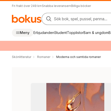
Fri frakt över 249 kr
•
Snabba leveranser
•
Billiga böcker
Sök bok, spel, pussel, penna...
Meny
Erbjudanden
Student
Topplistor
Barn & ungdom
B
Skönlitteratur
Romaner
Moderna och samtida romaner