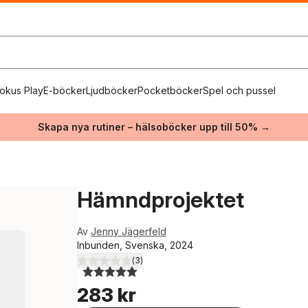
okus Play
E-böcker
Ljudböcker
Pocketböcker
Spel och pussel
Skapa nya rutiner – hälsoböcker upp till 50% →
Hämndprojektet
Av
Jenny Jägerfeld
Inbunden, Svenska, 2024
(
3
)
5,0
utav 5 stjärnor. Totalt antal röster:
283 kr