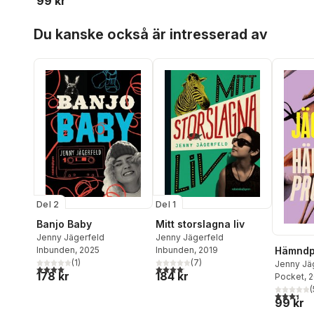
99 kr
Hoppa över listan
Du kanske också är intresserad av
Del 2
Del 1
Banjo Baby
Mitt storslagna liv
Jenny Jägerfeld
Jenny Jägerfeld
Inbunden
, 2025
Inbunden
, 2019
Hämndp
(
1
)
(
7
)
Jenny Jä
4,0
utav 5 stjärnor. Totalt antal röster:
4,1
utav 5 stjärnor. Totalt antal röster:
178 kr
184 kr
Pocket
, 
(
3,4
utav 5 
99 kr