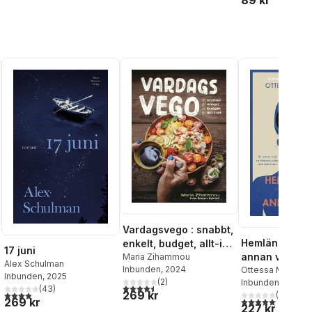
89 kr
Vardagsvego : snabbt,
Hemlängtan til
enkelt, budget, allt-i-
17 juni
annan värld
ett
Maria Zihammou
Alex Schulman
Inbunden
, 2024
Ottessa Moshfe
Inbunden
, 2025
(
2
)
Inbunden
, 2024
4,5
utav 5 stjärnor. Totalt antal röster:
(
43
)
269 kr
3,9
utav 5 stjärnor. Totalt antal röster:
(
2
)
5,0
utav 5 stjärnor.
269 kr
227 kr