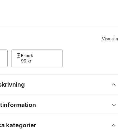
Visa alla
E-bok
99 kr
skrivning
tinformation
ka kategorier