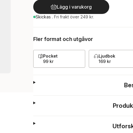
Lägg i varukorg
Skickas
.
Fri frakt över 249 kr.
Fler format och utgåvor
Pocket
Ljudbok
99 kr
169 kr
Be
Produk
Utfors