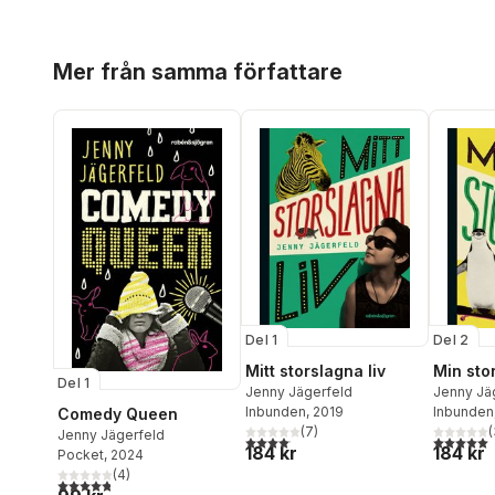
Hoppa över listan
Mer från samma författare
Del 1
Del 2
Mitt storslagna liv
Min sto
Del 1
Jenny Jägerfeld
Jenny Jä
Inbunden
, 2019
Inbunden
Comedy Queen
(
7
)
(
Jenny Jägerfeld
4,1
utav 5 stjärnor. Totalt antal röster:
5,0
utav 5 
184 kr
184 kr
Pocket
, 2024
(
4
)
4,8
utav 5 stjärnor. Totalt antal röster: