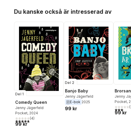
Hoppa över listan
Du kanske också är intresserad av
Del 2
Banjo Baby
Brorsan
Del 1
Jenny Jägerfeld
Jenny Jä
Pocket
, 
Comedy Queen
E-bok
2025
(
Jenny Jägerfeld
99 kr
3,0
utav 5 
99 kr
Pocket
, 2024
(
4
)
4,8
utav 5 stjärnor. Totalt antal röster:
99 kr