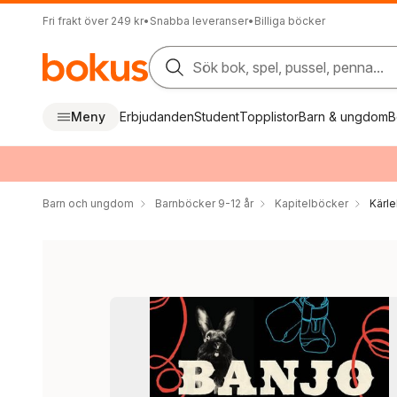
Fri frakt över 249 kr
•
Snabba leveranser
•
Billiga böcker
Sök bok, spel, pussel, penna...
Meny
Erbjudanden
Student
Topplistor
Barn & ungdom
B
Barn och ungdom
Barnböcker 9-12 år
Kapitelböcker
Kärle