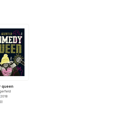
 queen
gerfeld
2018
3
)
stjärnor. Totalt antal röster: