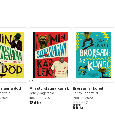
Del 3
rslagna död
Min storslagna kärlek
Brorsan är kung!
gerfeld
Jenny Jägerfeld
Jenny Jägerfeld
, 2021
Inbunden
, 2022
Pocket
, 2020
184 kr
3
)
(
2
)
stjärnor. Totalt antal röster:
3,0
utav 5 stjärnor. Totalt ant
99 kr