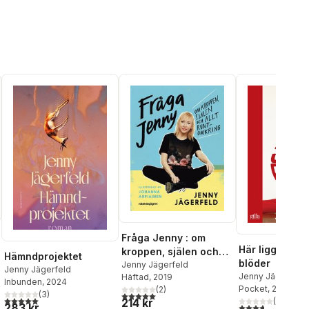
Fråga Jenny : om
Här ligger jag
kroppen, själen och
Hämndprojektet
blöder
allt runtomkring
Jenny Jägerfeld
Jenny Jägerfeld
Jenny Jägerfeld
Häftad
, 2019
al röster:
Inbunden
, 2024
Pocket
, 2011
(
2
)
(
3
)
5,0
utav 5 stjärnor. Totalt antal röster:
5,0
utav 5 stjärnor. Totalt antal röster:
(
23
)
214 kr
283 kr
3,7
utav 5 stjärnor