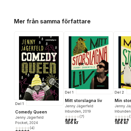
Hoppa över listan
Mer från samma författare
Del 1
Del 2
Mitt storslagna liv
Min sto
Del 1
Jenny Jägerfeld
Jenny Jä
Inbunden
, 2019
Inbunden
Comedy Queen
(
7
)
(
Jenny Jägerfeld
4,1
utav 5 stjärnor. Totalt antal röster:
5,0
utav 5 
184 kr
184 kr
Pocket
, 2024
(
4
)
4,8
utav 5 stjärnor. Totalt antal röster: