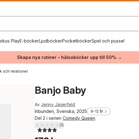
okus Play
E-böcker
Ljudböcker
Pocketböcker
Spel och pussel
Skapa nya rutiner – hälsoböcker upp till 50% →
k och relationer
Banjo Baby
Av
Jenny Jägerfeld
Inbunden, Svenska, 2025
9-12 år
Del 2 i serien
Comedy Queen
(
1
)
4,0
utav 5 stjärnor. Totalt antal röster: