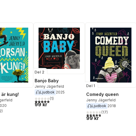
Del 2
Banjo Baby
Del 1
Jenny Jägerfeld
Ljudbok
2025
 är kung!
Comedy queen
(
1
)
gerfeld
Jenny Jägerfeld
5,0
utav 5 stjärnor. Totalt antal röster:
99 kr
2020
Ljudbok
2018
2
)
(
17
)
stjärnor. Totalt antal röster:
4,8
utav 5 stjärnor. Totalt ant
99 kr