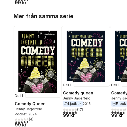
99 kr
Hoppa över listan
Mer från samma serie
Del 1
Del 1
Comedy queen
Comedy
Del 1
Jenny Jägerfeld
Jenny Jä
Comedy Queen
Ljudbok
2018
E-bok
Jenny Jägerfeld
(
17
)
(
4,8
utav 5 stjärnor. Totalt antal röster:
4,7
utav 5 
Pocket
, 2024
99 kr
99 kr
(
4
)
4,8
utav 5 stjärnor. Totalt antal röster:
99 kr