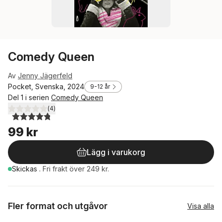
Comedy Queen
Av
Jenny Jägerfeld
Pocket, Svenska, 2024
9-12 år
Del 1 i serien
Comedy Queen
(
4
)
4,8
utav 5 stjärnor. Totalt antal röster:
99 kr
Lägg i varukorg
Skickas
.
Fri frakt över 249 kr.
Fler format och utgåvor
Visa alla