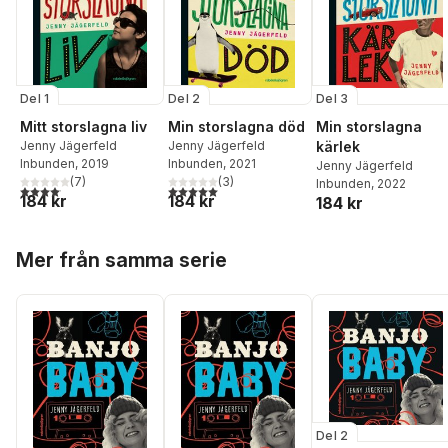
Del 1
Del 2
Del 3
Mitt storslagna liv
Min storslagna död
Min storslagna
Jenny Jägerfeld
Jenny Jägerfeld
kärlek
Inbunden
, 2019
Inbunden
, 2021
Jenny Jägerfeld
(
7
)
(
3
)
Inbunden
, 2022
4,1
utav 5 stjärnor. Totalt antal röster:
5,0
utav 5 stjärnor. Totalt antal röster:
184 kr
184 kr
184 kr
Hoppa över listan
Mer från samma serie
Del 2