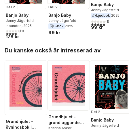
Banjo Baby
Del 2
Del 2
Jenny Jägerfeld
Banjo Baby
Banjo Baby
Ljudbok
2025
Jenny Jägerfeld
Jenny Jägerfeld
(
1
)
5,0
utav 5 stjärnor. Tota
Inbunden
, 2025
E-bok
2025
99 kr
(
1
)
99 kr
4,0
utav 5 stjärnor. Totalt antal röster:
178 kr
Hoppa över listan
Du kanske också är intresserad av
Del 2
Grundhjulet -
Banjo Baby
Grundhjulet -
grundläggande
Jenny Jägerfeld
övningsbok i
svenska som
Kristina Asker