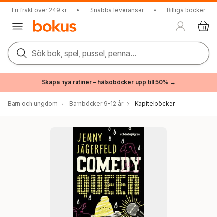
Fri frakt över 249 kr
•
Snabba leveranser
•
Billiga böcker
Sök bok, spel, pussel, penna...
Skapa nya rutiner – hälsoböcker upp till 50% →
Barn och ungdom
Barnböcker 9-12 år
Kapitelböcker