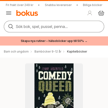
Fri frakt över 249 kr
•
Snabba leveranser
•
Billiga böcker
Sök bok, spel, pussel, penna...
Skapa nya rutiner – hälsoböcker upp till 50% →
Barn och ungdom
Barnböcker 9-12 år
Kapitelböcker