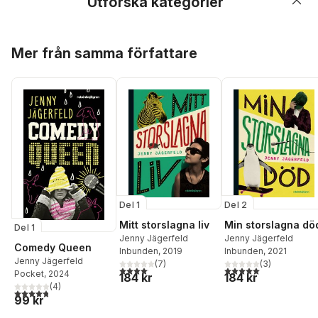
Utforska kategorier
Hoppa över listan
Mer från samma författare
Del 1
Del 2
Mitt storslagna liv
Min storslagna dö
Del 1
Jenny Jägerfeld
Jenny Jägerfeld
Comedy Queen
Inbunden
, 2019
Inbunden
, 2021
Jenny Jägerfeld
(
7
)
(
3
)
4,1
utav 5 stjärnor. Totalt antal röster:
5,0
utav 5 stjärnor. Tota
Pocket
, 2024
184 kr
184 kr
(
4
)
4,8
utav 5 stjärnor. Totalt antal röster:
99 kr