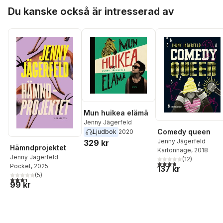
Hoppa över listan
Du kanske också är intresserad av
Mun huikea elämä
Jenny Jägerfeld
Comedy queen
Ljudbok
2020
Jenny Jägerfeld
329 kr
Hämndprojektet
Kartonnage
, 2018
Jenny Jägerfeld
(
12
)
3,7
utav 5 stjärnor. Tota
Pocket
, 2025
137 kr
(
5
)
3,4
utav 5 stjärnor. Totalt antal röster:
99 kr