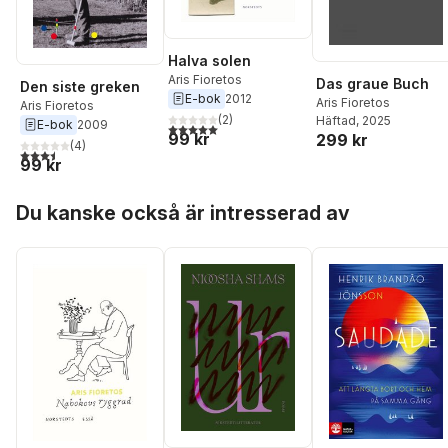
Halva solen
Aris Fioretos
Das graue Buch
Den siste greken
E-bok
2012
Aris Fioretos
Aris Fioretos
(
2
)
Häftad
, 2025
E-bok
2009
5,0
utav 5 stjärnor. Totalt antal röster:
99 kr
299 kr
(
4
)
3,5
utav 5 stjärnor. Totalt antal röster:
99 kr
Hoppa över listan
Du kanske också är intresserad av