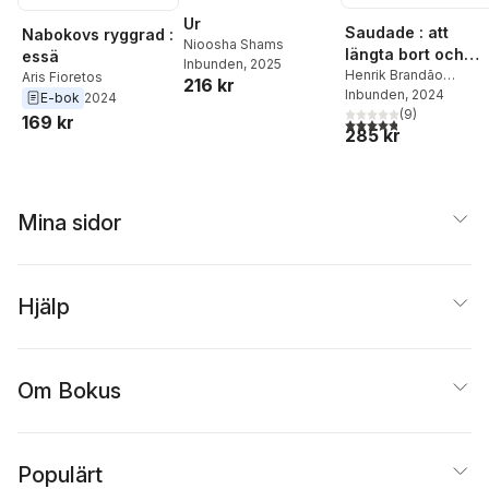
Ur
Saudade : att
Nabokovs ryggrad :
Nioosha Shams
längta bort och
essä
Inbunden
, 2025
hem på samma
Henrik Brandão
Aris Fioretos
216 kr
Jönsson
Inbunden
, 2024
gång
E-bok
2024
(
9
)
169 kr
4,8
utav 5 stjärnor. Tota
285 kr
Mina sidor
Hjälp
Om Bokus
Populärt