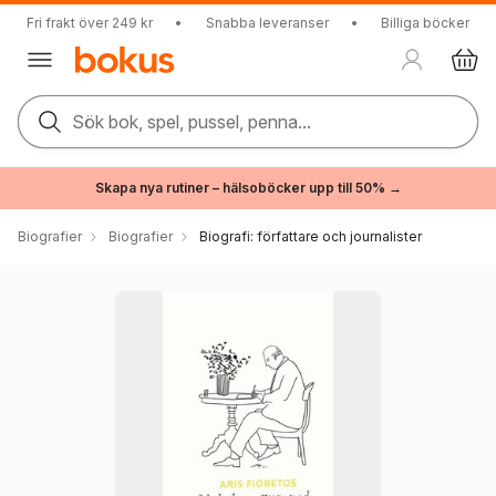
Fri frakt över 249 kr
•
Snabba leveranser
•
Billiga böcker
Sök bok, spel, pussel, penna...
Skapa nya rutiner – hälsoböcker upp till 50% →
Biografier
Biografier
Biografi: författare och journalister