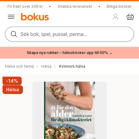
Fri frakt över 249 kr
•
Snabba leveranser
•
Billiga böcker
Sök bok, spel, pussel, penna...
Skapa nya rutiner – hälsoböcker upp till 50% →
Hälsa och familj
Hälsa
Kvinnors hälsa
-14%
Hälsa