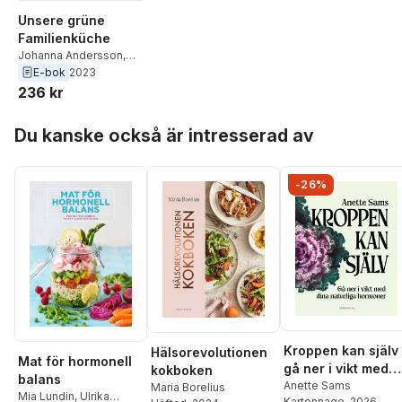
Unsere grüne
Familienküche
Johanna Andersson
,
Caroline Wilbois
E-bok
2023
236 kr
Hoppa över listan
Du kanske också är intresserad av
-26%
Kroppen kan själv 
Hälsorevolutionen
Mat för hormonell
gå ner i vikt med
kokboken
balans
dina naturliga
Anette Sams
Maria Borelius
Mia Lundin
,
Ulrika
Kartonnage
, 2026