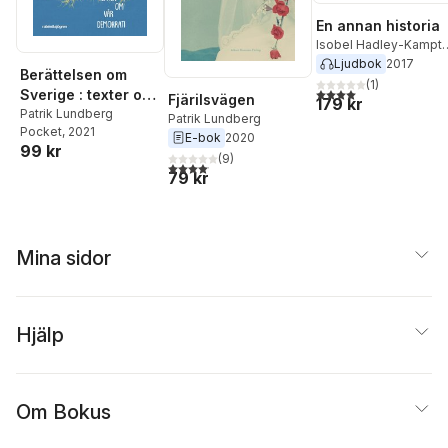
En annan historia
Isobel Hadley-Kampt
Annika Lantz
,
Kristofer
Ljudbok
2017
Berättelsen om
Ahlström
,
Susanna
(
1
)
4,0
utav 5 stjärnor. Tota
Sverige : texter om
Fjärilsvägen
Alakoski
,
Martin Gelin
,
179 kr
vår demokrati
Patrik Lundberg
Anneli Jordahl
,
Ebba
Patrik Lundberg
Pocket
, 2021
Witt-Brattström
,
E-bok
2020
99 kr
Johanna Palmström
,
(
9
)
4,1
utav 5 stjärnor. Totalt antal röster:
Karin Thunberg
,
Bodil
79 kr
Jönsson
,
Simon Bank
,
Kalle Lind
,
Björn af
Kleen
,
Klas Ekman
,
Anna Charlotta
Mina sidor
Gunnarsson
,
Johanna
Koljonen
,
Eva Franchel
Andreas Cervenka
,
Li
Ehlin
,
Patrik Lundberg
,
Hjälp
Alice Kassius Eggers
,
Malte Persson
,
Martin
Montelius
,
Jenny
Damberg
,
Micael
Dahlen
,
Bilan Osman
,
Om Bokus
Ida Therén
,
Sanna
Lundell
,
Ana Udovic
,