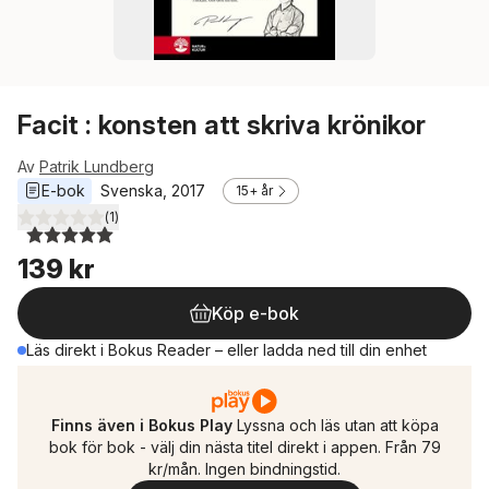
Facit : konsten att skriva krönikor
Av
Patrik Lundberg
E-bok
Svenska
, 
2017
15+ år
(
1
)
5,0
utav 5 stjärnor. Totalt antal röster:
139 kr
Köp e-bok
Läs direkt i Bokus Reader – eller ladda ned till din enhet
Finns även i Bokus Play
Lyssna och läs utan att köpa
bok för bok - välj din nästa titel direkt i appen. Från 79
kr/mån. Ingen bindningstid.