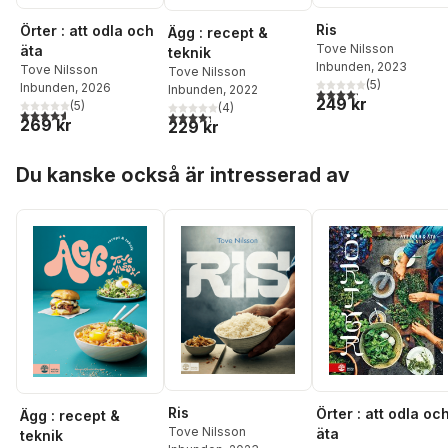
Ris
Örter : att odla och
Ägg : recept &
Tove Nilsson
äta
teknik
Inbunden
, 2023
Tove Nilsson
Tove Nilsson
(
5
)
Inbunden
, 2026
Inbunden
, 2022
4,2
utav 5 stjärnor. Tota
249 kr
(
5
)
(
4
)
4,6
utav 5 stjärnor. Totalt antal röster:
4,3
utav 5 stjärnor. Totalt antal röster:
269 kr
229 kr
Hoppa över listan
Du kanske också är intresserad av
Ris
Örter : att odla oc
Ägg : recept &
Tove Nilsson
äta
teknik