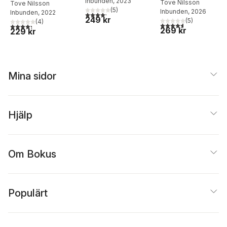
Inbunden
, 2023
Tove Nilsson
Tove Nilsson
(
5
)
Inbunden
, 2026
Inbunden
, 2022
4,2
utav 5 stjärnor. Totalt antal röster:
249 kr
(
5
)
(
4
)
4,6
utav 5 stjärnor. Tota
4,3
utav 5 stjärnor. Totalt antal röster:
269 kr
229 kr
Mina sidor
Hjälp
Om Bokus
Populärt