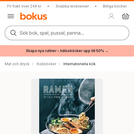
Fri frakt över 249 kr
•
Snabba leveranser
•
Billiga böcker
Sök bok, spel, pussel, penna...
Skapa nya rutiner – hälsoböcker upp till 50% →
Mat och dryck
Kokböcker
Internationella kök