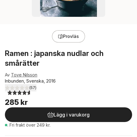
Provläs
Ramen : japanska nudlar och
smårätter
Av
Tove Nilsson
Inbunden, Svenska, 2016
(
57
)
4,6
utav 5 stjärnor. Totalt antal röster:
285 kr
Lägg i varukorg
.
Fri frakt över 249 kr.