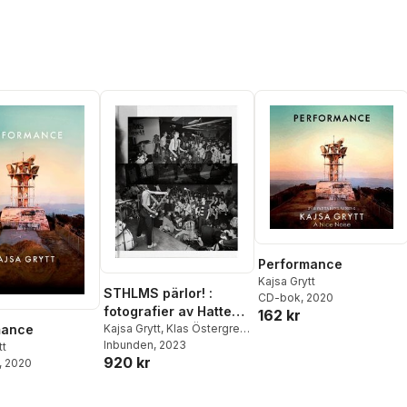
Performance
Kajsa Grytt
STHLMS pärlor! :
CD-bok
, 2020
fotografier av Hatte
162 kr
Stiwenius 1978-87
Kajsa Grytt
,
Klas Östergren
,
mance
Stry Terrarie
Inbunden
, 2023
(engelska)
tt
920 kr
, 2020