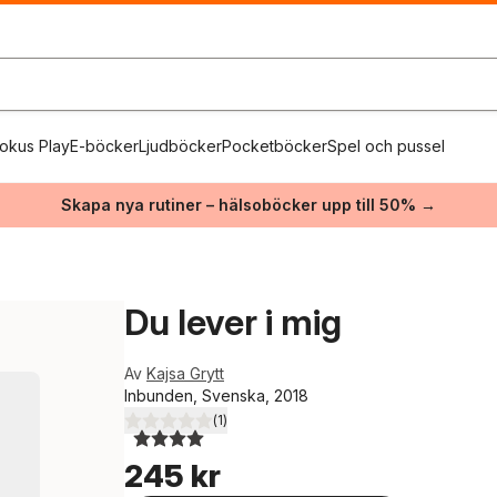
okus Play
E-böcker
Ljudböcker
Pocketböcker
Spel och pussel
Skapa nya rutiner – hälsoböcker upp till 50% →
Du lever i mig
Av
Kajsa Grytt
Inbunden, Svenska, 2018
(
1
)
4,0
utav 5 stjärnor. Totalt antal röster:
245 kr