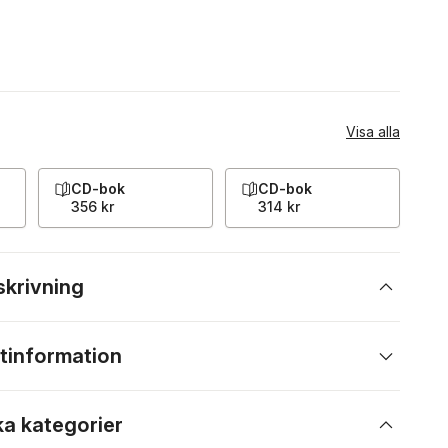
Visa alla
CD-bok
CD-bok
356 kr
314 kr
skrivning
tinformation
ka kategorier