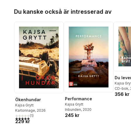
Hoppa över listan
Du kanske också är intresserad av
Du lever
Kajsa Gry
CD-bok
,
356 kr
Performance
Ökenhundar
Kajsa Grytt
Kajsa Grytt
Inbunden
, 2020
Kartonnage
, 2026
245 kr
(
1
)
5,0
utav 5 stjärnor. Totalt antal röster:
229 kr