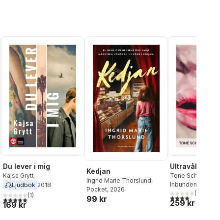
Du lever i mig
Ultravåld
Kedjan
Kajsa Grytt
Tone Schunness
Ingrid Marie Thorslund
Inbunden
, 2026
Ljudbok
2018
Pocket
, 2026
(
59
)
(
1
)
3,9
utav 5 stjärnor
99 kr
5,0
utav 5 stjärnor. Totalt antal röster:
259 kr
169 kr