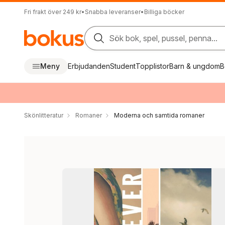
Fri frakt över 249 kr
•
Snabba leveranser
•
Billiga böcker
Sök bok, spel, pussel, penna...
Meny
Erbjudanden
Student
Topplistor
Barn & ungdom
B
Skönlitteratur
Romaner
Moderna och samtida romaner