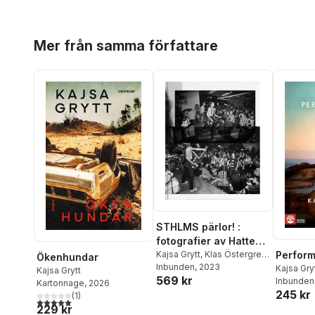
Hoppa över listan
Mer från samma författare
STHLMS pärlor! :
fotografier av Hatte
Stiwenius 1978-87
Kajsa Grytt
,
Klas Östergren
,
Perfor
Ökenhundar
Stry Terrarie
Inbunden
, 2023
Kajsa Gry
Kajsa Grytt
569 kr
Inbunden
Kartonnage
, 2026
245 kr
(
1
)
5,0
utav 5 stjärnor. Totalt antal röster:
229 kr