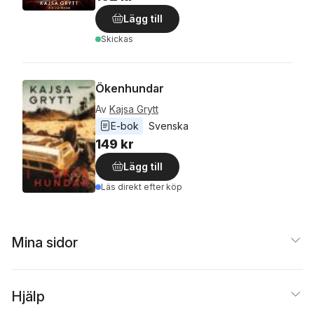
Lägg till
Skickas
Ökenhundar
Av
Kajsa Grytt
E-bok
Svenska
149 kr
Lägg till
Läs direkt efter köp
Mina sidor
Hjälp