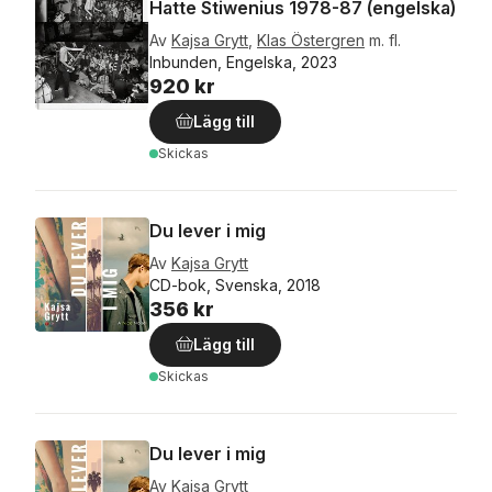
Hatte Stiwenius 1978-87 (engelska)
Av
Kajsa Grytt
,
Klas Östergren
m. fl.
Inbunden, Engelska, 2023
920 kr
Lägg till
Skickas
Du lever i mig
Av
Kajsa Grytt
CD-bok, Svenska, 2018
356 kr
Lägg till
Skickas
Du lever i mig
Av
Kajsa Grytt