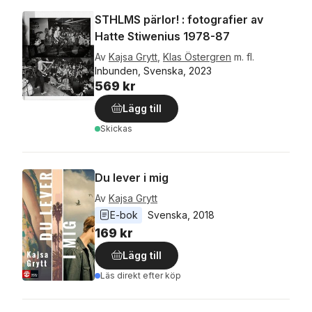
STHLMS pärlor! : fotografier av
Hatte Stiwenius 1978-87
Av
Kajsa Grytt
,
Klas Östergren
m. fl.
Inbunden, Svenska, 2023
569 kr
Lägg till
Skickas
Du lever i mig
Av
Kajsa Grytt
E-bok
Svenska
, 
2018
169 kr
Lägg till
Läs direkt efter köp