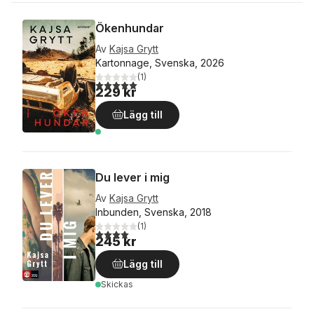
Ökenhundar
Av
Kajsa Grytt
Kartonnage, Svenska, 2026
(
1
)
5,0
utav 5 stjärnor. Totalt antal röster:
229 kr
Lägg till
Du lever i mig
Av
Kajsa Grytt
Inbunden, Svenska, 2018
(
1
)
4,0
utav 5 stjärnor. Totalt antal röster:
245 kr
Lägg till
Skickas