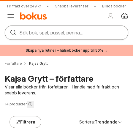
Fri frakt över 249 kr
•
Snabba leveranser
•
Billiga böcker
Sök bok, spel, pussel, penna...
Skapa nya rutiner – hälsoböcker upp till 50% →
Författare
Kajsa Grytt
Kajsa Grytt – författare
Visar alla böcker från författaren . Handla med fri frakt och
snabb leverans.
14
produkter
Filtrera
Sortera:
Trendande