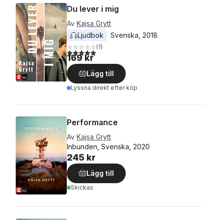
Du lever i mig
Av
Kajsa Grytt
Ljudbok
Svenska
, 
2018
(
1
)
5,0
utav 5 stjärnor. Totalt antal röster:
169 kr
Lägg till
Lyssna direkt efter köp
Performance
Av
Kajsa Grytt
Inbunden, Svenska, 2020
245 kr
Lägg till
Skickas