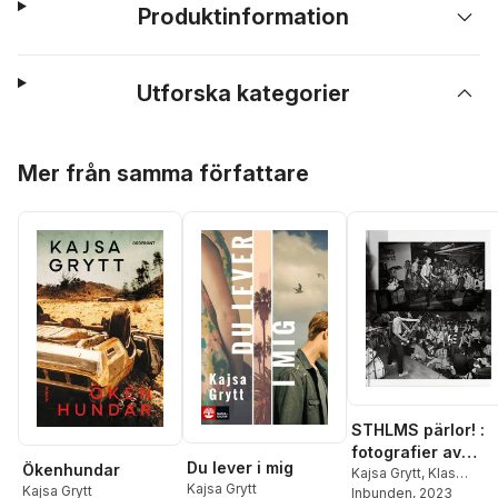
Produktinformation
Utforska kategorier
Hoppa över listan
Mer från samma författare
STHLMS pärlor! :
fotografier av
Du lever i mig
Ökenhundar
Hatte Stiwenius
Kajsa Grytt
,
Klas
Kajsa Grytt
Kajsa Grytt
Östergren
Inbunden
, 2023
,
Stry Terrar
1978-87