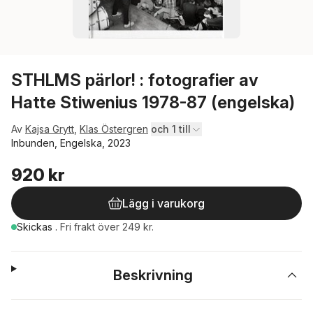
STHLMS pärlor! : fotografier av
Hatte Stiwenius 1978-87 (engelska)
Av
Kajsa Grytt
,
Klas Östergren
och 1 till
Inbunden, Engelska, 2023
920 kr
Lägg i varukorg
Skickas
.
Fri frakt över 249 kr.
Beskrivning