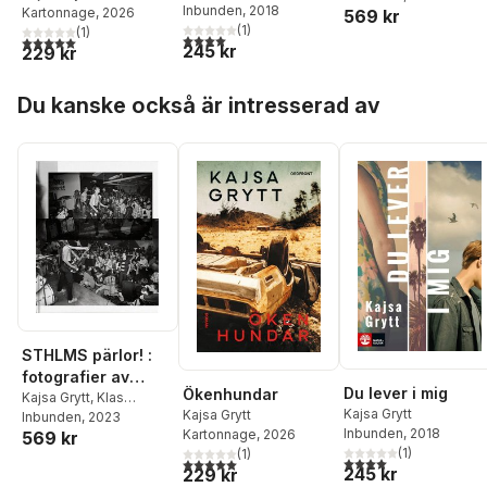
Inbunden
, 2018
Kartonnage
, 2026
569 kr
(
1
)
(
1
)
4,0
utav 5 stjärnor. Totalt antal röster:
5,0
utav 5 stjärnor. Totalt antal röster:
245 kr
229 kr
Hoppa över listan
Du kanske också är intresserad av
STHLMS pärlor! :
fotografier av
Du lever i mig
Ökenhundar
Hatte Stiwenius
Kajsa Grytt
,
Klas
Kajsa Grytt
Kajsa Grytt
Östergren
Inbunden
, 2023
,
Stry Terrarie
1978-87
Inbunden
, 2018
Kartonnage
, 2026
569 kr
(
1
)
(
1
)
4,0
utav 5 stjärnor. Tota
5,0
utav 5 stjärnor. Totalt antal röster:
245 kr
229 kr