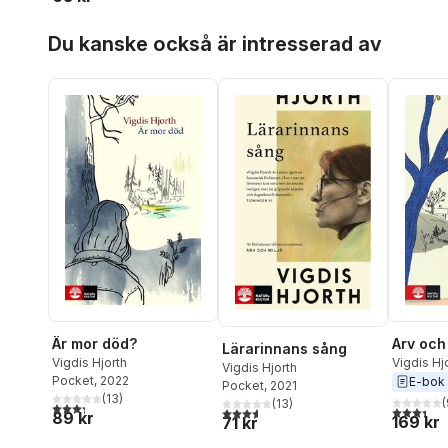
Hoppa över listan
Du kanske också är intresserad av
Är mor död?
Arv och 
Lärarinnans sång
Vigdis Hjorth
Vigdis Hj
Vigdis Hjorth
Pocket
, 2022
E-bok
Pocket
, 2021
(
13
)
(
(
13
)
3,3
utav 5 stjärnor. Totalt antal röster:
3,4
utav 5 
3,6
utav 5 stjärnor. Totalt antal röster:
89 kr
169 kr
71 kr