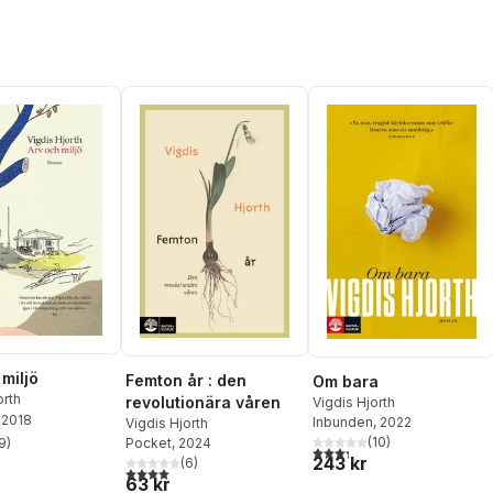
miljö
Femton år : den
Om bara
orth
revolutionära våren
Vigdis Hjorth
2018
Inbunden
, 2022
Vigdis Hjorth
(
10
)
9
)
Pocket
, 2024
3,3
utav 5 stjärnor. Totalt ant
stjärnor. Totalt antal röster:
243 kr
(
6
)
4,0
utav 5 stjärnor. Totalt antal röster:
63 kr