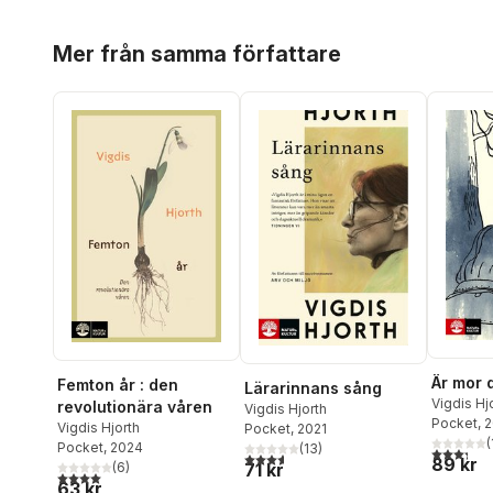
Hoppa över listan
Mer från samma författare
Är mor 
Femton år : den
Lärarinnans sång
Vigdis Hj
revolutionära våren
Vigdis Hjorth
Pocket
, 
Vigdis Hjorth
Pocket
, 2021
(
Pocket
, 2024
(
13
)
3,3
utav 5 
3,6
utav 5 stjärnor. Totalt antal röster:
89 kr
71 kr
(
6
)
4,0
utav 5 stjärnor. Totalt antal röster:
63 kr