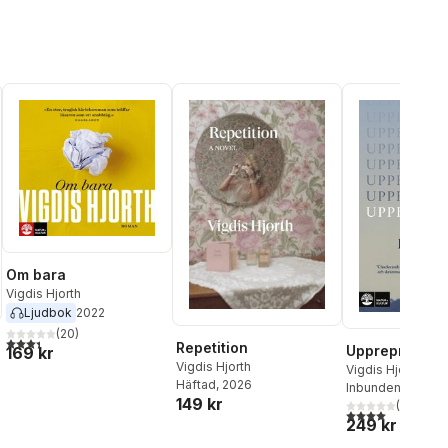
Om bara
Vigdis Hjorth
Ljudbok
2022
(
20
)
3,4
utav 5 stjärnor. Totalt antal röster:
Repetition
Upprepningen
169 kr
Vigdis Hjorth
Vigdis Hjorth
Häftad
, 2026
Inbunden
, 2025
149 kr
(
2
)
al röster:
4,0
utav 5 stjärnor
249 kr