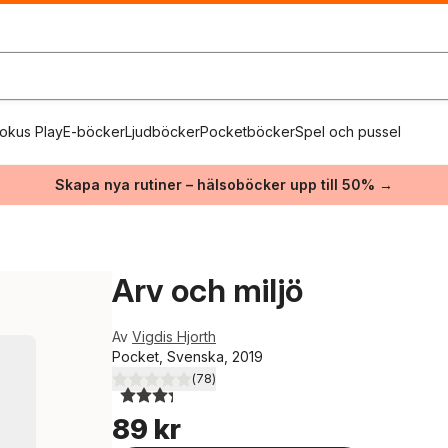
okus Play
E-böcker
Ljudböcker
Pocketböcker
Spel och pussel
Skapa nya rutiner – hälsoböcker upp till 50% →
Arv och miljö
Av
Vigdis Hjorth
Pocket, Svenska, 2019
(
78
)
3,3
utav 5 stjärnor. Totalt antal röster:
89 kr