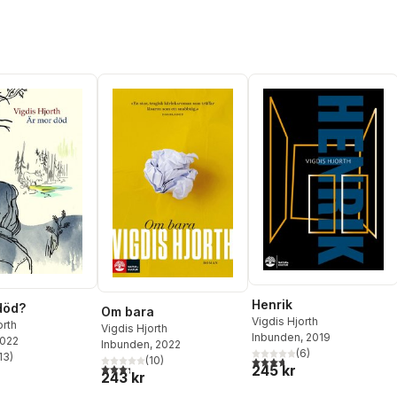
Henrik
död?
Om bara
Vigdis Hjorth
orth
Vigdis Hjorth
Inbunden
, 2019
2022
Inbunden
, 2022
(
6
)
13
)
(
10
)
3,7
utav 5 stjärnor. Totalt ant
stjärnor. Totalt antal röster:
3,3
utav 5 stjärnor. Totalt antal röster:
245 kr
243 kr