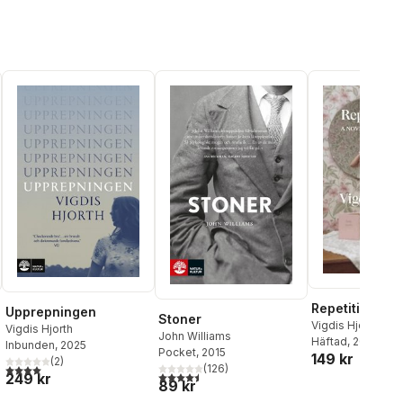
Repetition
Upprepningen
Stoner
Vigdis Hjorth
Vigdis Hjorth
John Williams
Häftad
, 2026
Inbunden
, 2025
Pocket
, 2015
149 kr
(
2
)
4,0
utav 5 stjärnor. Totalt antal röster:
al röster:
(
126
)
4,5
utav 5 stjärnor. Totalt antal röster:
249 kr
89 kr