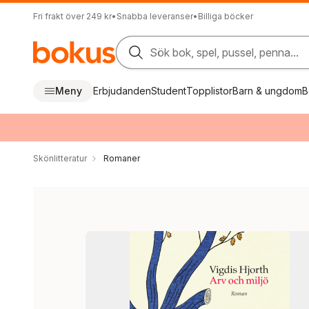
Fri frakt över 249 kr
•
Snabba leveranser
•
Billiga böcker
Sök bok, spel, pussel, penna...
Meny
Erbjudanden
Student
Topplistor
Barn & ungdom
B
Skönlitteratur
Romaner