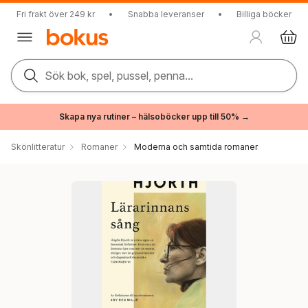
Fri frakt över 249 kr
•
Snabba leveranser
•
Billiga böcker
Sök bok, spel, pussel, penna...
Skapa nya rutiner – hälsoböcker upp till 50% →
Skönlitteratur
Romaner
Moderna och samtida romaner