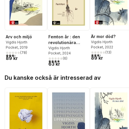
Är mor död?
Arv och miljö
Femton år : den
Vigdis Hjorth
Vigdis Hjorth
revolutionära
Pocket
, 2022
Pocket
, 2019
våren
Vigdis Hjorth
(
13
)
(
78
)
Pocket
, 2024
3,3
utav 5 stjärnor. Tota
3,3
utav 5 stjärnor. Totalt antal röster:
89 kr
89 kr
(
6
)
4,0
utav 5 stjärnor. Totalt antal röster:
63 kr
Hoppa över listan
Du kanske också är intresserad av