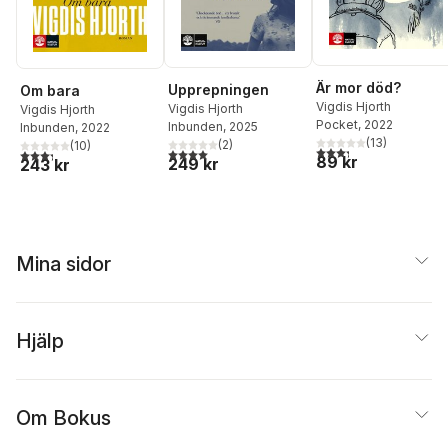
Är mor död?
Upprepningen
Om bara
Vigdis Hjorth
Vigdis Hjorth
Vigdis Hjorth
Pocket
, 2022
Inbunden
, 2025
Inbunden
, 2022
(
13
)
(
2
)
(
10
)
3,3
utav 5 stjärnor. Tota
4,0
utav 5 stjärnor. Totalt antal röster:
3,3
utav 5 stjärnor. Totalt antal röster:
89 kr
249 kr
243 kr
Mina sidor
Hjälp
Om Bokus