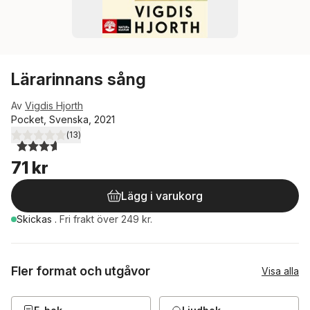
Lärarinnans sång
Av
Vigdis Hjorth
Pocket, Svenska, 2021
(
13
)
3,6
utav 5 stjärnor. Totalt antal röster:
71 kr
Lägg i varukorg
Skickas
.
Fri frakt över 249 kr.
Fler format och utgåvor
Visa alla