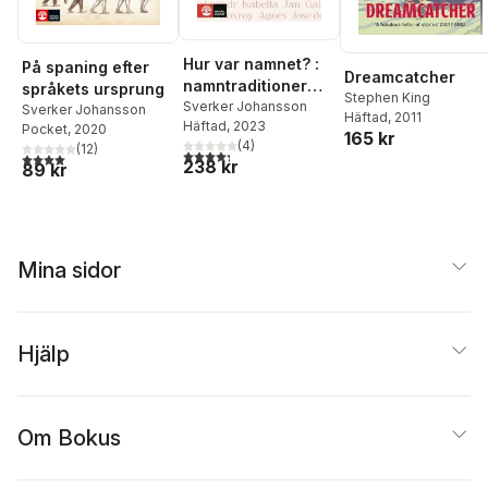
Hur var namnet? :
På spaning efter
Dreamcatcher
namntraditioner
språkets ursprung
Stephen King
från alla tider och
Sverker Johansson
Sverker Johansson
Häftad
, 2011
Häftad
, 2023
platser
Pocket
, 2020
165 kr
(
4
)
(
12
)
4,3
utav 5 stjärnor. Totalt antal röster:
4,0
utav 5 stjärnor. Totalt antal röster:
238 kr
89 kr
Mina sidor
Hjälp
Om Bokus