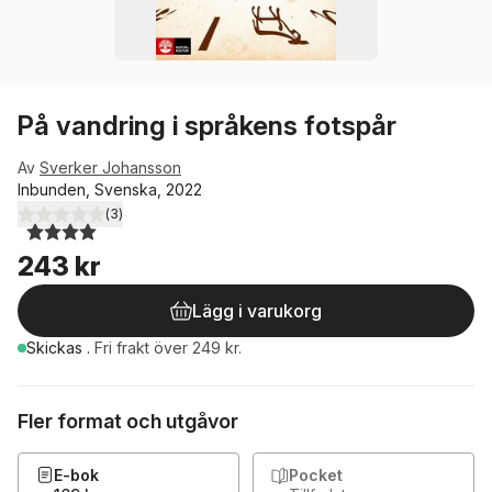
På vandring i språkens fotspår
Av
Sverker Johansson
Inbunden, Svenska, 2022
(
3
)
4,0
utav 5 stjärnor. Totalt antal röster:
243 kr
Lägg i varukorg
Skickas
.
Fri frakt över 249 kr.
Fler format och utgåvor
E-bok
Pocket