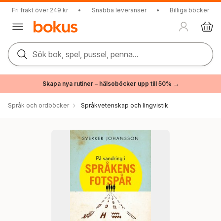
Fri frakt över 249 kr
•
Snabba leveranser
•
Billiga böcker
Sök bok, spel, pussel, penna...
Skapa nya rutiner – hälsoböcker upp till 50% →
Språk och ordböcker
Språkvetenskap och lingvistik