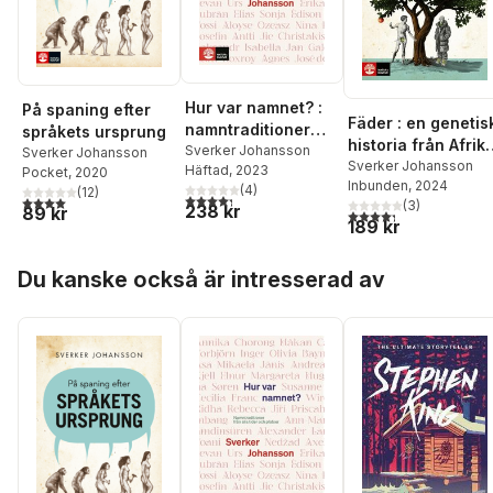
Hur var namnet? :
På spaning efter
Fäder : en genetis
namntraditioner
språkets ursprung
historia från Afrik
från alla tider och
Sverker Johansson
Sverker Johansson
till Skandinavien
Sverker Johansson
Häftad
, 2023
platser
Pocket
, 2020
Inbunden
, 2024
(
4
)
(
12
)
4,3
utav 5 stjärnor. Totalt antal röster:
4,0
utav 5 stjärnor. Totalt antal röster:
(
3
)
238 kr
89 kr
4,3
utav 5 stjärnor. Tota
189 kr
Hoppa över listan
Du kanske också är intresserad av