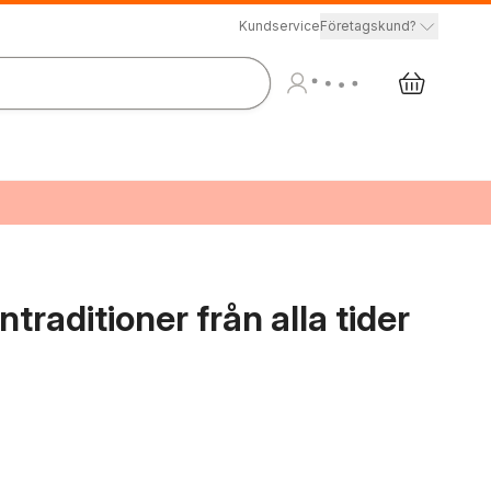
Kundservice
Företagskund?
raditioner från alla tider