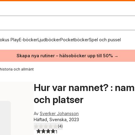
okus Play
E-böcker
Ljudböcker
Pocketböcker
Spel och pussel
Skapa nya rutiner – hälsoböcker upp till 50% →
historia och allmänt
Hur var namnet? : namnt
och platser
Av
Sverker Johansson
Häftad, Svenska, 2023
(
4
)
4,3
utav 5 stjärnor. Totalt antal röster: