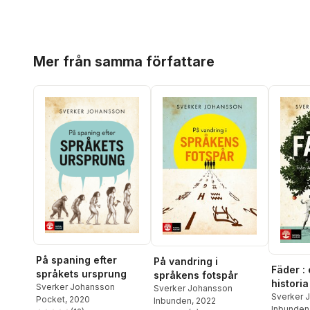
Hoppa över listan
Mer från samma författare
På spaning efter
På vandring i
Fäder :
språkets ursprung
språkens fotspår
historia 
Sverker Johansson
Sverker Johansson
Skandi
Sverker 
Pocket
, 2020
Inbunden
, 2022
Inbunden