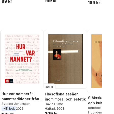
169 kr
89 kr
169 kr
Del 8
Hur var namnet? :
Filosofiska essäer
Släktskap : liv
namntraditioner från
inom moral och estetik
och kultur hos
alla tider och platser
Sverker Johansson
David Hume
neandertalar
Rebecca Wragg 
E-bok
2023
Häftad
, 2008
Inbunden
, 2021
209 kr
al röster: