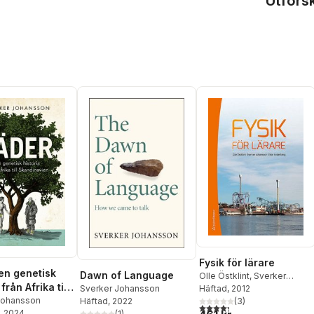
Utfors
Fysik för lärare
 en genetisk
Dawn of Language
Olle Östklint
,
Sverker
från Afrika till
Johansson
Häftad
, 2012
,
Elsie
Sverker Johansson
navien
Johansson
Anderberg
(
3
)
Häftad
, 2022
4,3
utav 5 stjärnor. Totalt ant
, 2024
(
1
)