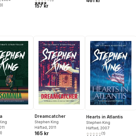
461 kr
4,0
utav 5 stjärnor. Totalt antal röster:
157 kr
3
)
stjärnor. Totalt antal röster:
a
Dreamcatcher
Hearts in Atlantis
King
Stephen King
Stephen King
011
Häftad
, 2011
Häftad
, 2007
165 kr
1
)
(
1
)
stjärnor. Totalt antal röster:
5,0
utav 5 stjärnor. Totalt ant