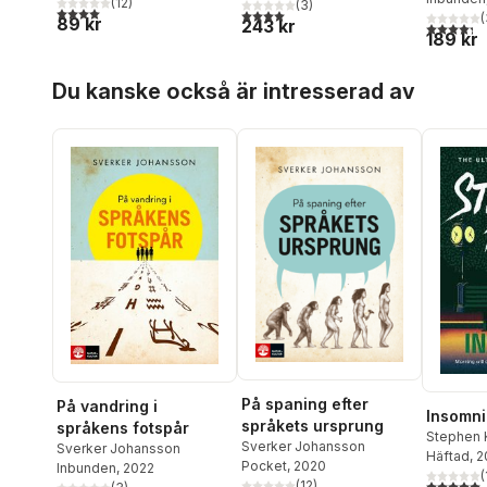
(
12
)
(
3
)
4,0
utav 5 stjärnor. Totalt antal röster:
4,0
utav 5 stjärnor. Totalt antal röster:
(
89 kr
243 kr
4,3
utav 5 
189 kr
Hoppa över listan
Du kanske också är intresserad av
På spaning efter
På vandring i
Insomni
språkets ursprung
språkens fotspår
Stephen 
Sverker Johansson
Sverker Johansson
Häftad
, 2
Pocket
, 2020
Inbunden
, 2022
(
5,0
utav 5 
(
12
)