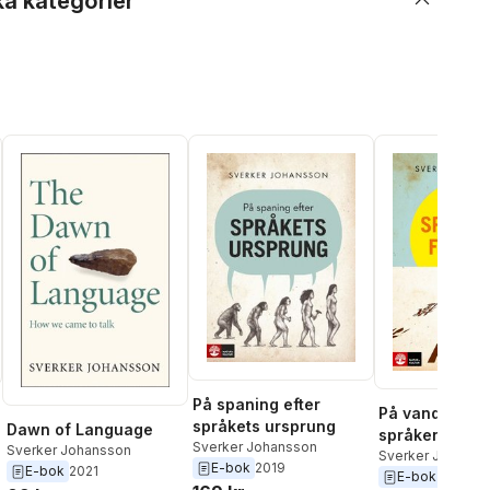
ka kategorier
På spaning efter
På vandring i
språkets ursprung
Dawn of Language
språkens fots
Sverker Johansson
Sverker Johansson
Sverker Johanss
E-bok
2019
E-bok
2021
E-bok
2022
al röster: