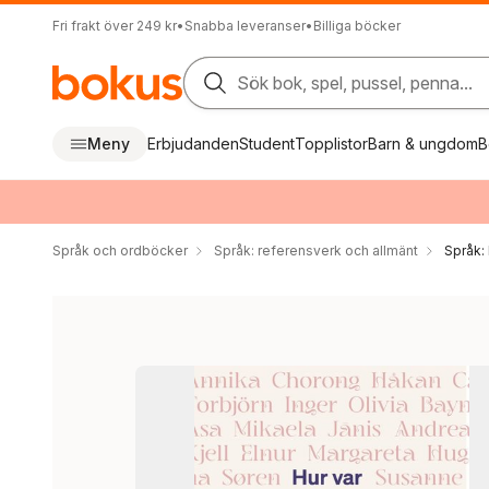
Fri frakt över 249 kr
•
Snabba leveranser
•
Billiga böcker
Sök bok, spel, pussel, penna...
Meny
Erbjudanden
Student
Topplistor
Barn & ungdom
B
Språk och ordböcker
Språk: referensverk och allmänt
Språk: 